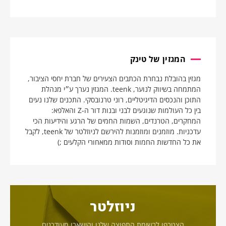
המגזין של טינק
מגזין בהובלת נבחרת הכתבים הצעירים של חברת יחסי הציבור,
המתמחה בשיווק לנוער, teenk. המגזין נערך ע״י מנהלת
התוכן והנכסים הדיגיטליים, רוני טרנובסקי. התכנים שלנו נעים
בין כל העולמות שנוגעים לבני ובנות דור ה-Z והאלפא:
המחקרים, הטרנדים, השמות החמים של הרגע והידיעות הכי
עדכניות. מוזמנים ומוזמנות להירשם לניוזלטר של teenk, לקבל
את כל החדשות החמות וסודות ממאחורי הקלעים ;)
ניוזלטר
הצטרפו לרשימת התפוצה שלנו והישארו מעודכנים