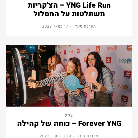
YNG Life Run – הצ'קריות
משתלטות על המסלול
מערכת טינק
17 במאי, 2023
yng
Forever YNG – כוחה של קהילה
מערכת טינק
29 בדצמבר, 2022