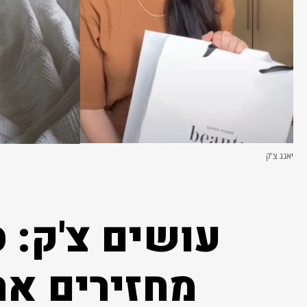
יאנג צ'ק
עושים צ'ק: 
מחזירים את