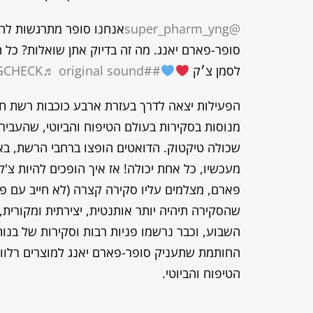
@super_pharm_yng
אנחנו סופר מתרגשות לה
סופר-פארם יאנג. מה זה בדיוק אתן שואלות? כל 
לסמן צ׳ק
##YNGCHECK
♬ original sound – סופר-פארם יאנג
הפעילות יצאה לדרך בעזרת ארבע כוכבות רשת חזקו
מנוסות בסקירות בעולם הטיפוח והביוטי, שהעביר
שכולה טיקטוק. הדואטים הופצו ברחבי הרשת, בא
מעכשיו, כל אחת יכולה! אז איך הופכים להיות צ'
פארם, מצלמים עליו סקירה קצרה (לא חייב עם פני
שהסקירה תיהיה יותר אותנטית, יצירתית ומקורית,
השבוע, וכבר נרשמו פניות רבות וסקירות של בנו
החותמת שתעניק סופר-פארם יאנג למוצרים רלוונט
הטיפוח והביוטי.