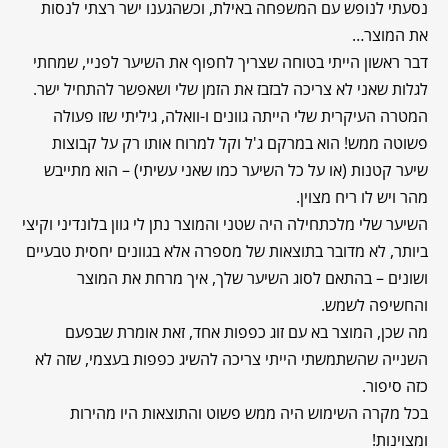
נסעתי לנופש עם המשפחה באילת, וכשהגענו ישר רצתי לנסות
את המוצר…
דבר ראשון הייתי בטוחה שצריך לחפוף את השיער לפניי, שמחתי
לגלות שאני לא צריכה לבזבז את הזמן שלי ושאפשר להתחיל ישר.
המטרה העיקרית שלי הייתה גוונים ו-וואלה, גיליתי שזו פעולה
פשוטה ממש! הוא במרקם ג'ל וקל למרוח אותו רק על קבוצות
שיער קטנות (או על כל השיער כמו שאני עשיתי) – הוא מתייבש
מהר ויש לו ריח מצוין.
השיער שלי מלכתחילה היה שטני והמוצר נתן לי גוון בלונדיני וקיצי
ביותר, לא מדובר בתוצאות של מספרה אלא בגוונים יחסית טבעיים
ושונים – בהתאם לסוג השיער שלך, איך מרחת את המוצר
והחשיפה לשמש.
מה שכן, המוצר בא עם זוג כפפות אחד, זאת אומרת שבפעם
השנייה שהשתמשתי הייתי צריכה להשיג כפפות בעצמי, שזה לא
כזה סיפור.
בכל מקרה השימוש היה ממש פשוט והתוצאות היו מהירות
ומצוינות!