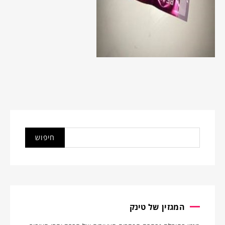
המגזין של טינק