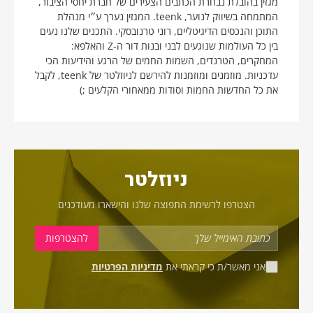
מגזין בהובלת נבחרת הכתבים הצעירים של חברת יחסי הציבור,
המתמחה בשיווק לנוער, teenk. המגזין נערך ע״י מנהלת
התוכן והנכסים הדיגיטליים, רוני טרנובסקי. התכנים שלנו נעים
בין כל העולמות שנוגעים לבני ובנות דור ה-Z והאלפא:
המחקרים, הטרנדים, השמות החמים של הרגע והידיעות הכי
עדכניות. מוזמנים ומוזמנות להירשם לניוזלטר של teenk, לקבל
את כל החדשות החמות וסודות ממאחורי הקלעים ;)
ניוזלטר
הצטרפו לרשימת התפוצה שלנו והישארו מעודכנים
אני מאשר/ת כי קראתי את
מדיניות הפרטיות