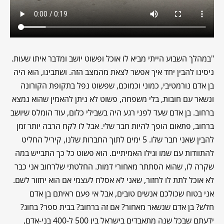
"במהלך השבוע הייתי מביא לו אוכל ופשוט יושב ומדבר איתו שעות.
ניסינו להבין יחד איך אפשר לצאת מהמצב הזה. ושתבינו, הוא היה
בן אדם נורמטיבי, כמוני וכמוכם, שפשוט נפל בתקופת הקורונה
ונשאר עם חובות, בלי משפחה, פשוט לא ניתן להאמין שהוא נמצא
ברחוב. בן אדם שעד לפני רגע היה בשבילי כלום, עוד הומלס שיושב
ברחוב, פתאום הופך להיות חבר שלי. אבל לו לקח הרבה יותר זמן
להבין שאני חבר שלו. 5 ימים לתוך החברות שלנו, קיריל החליט
להתוודות עם שמו וגילו האמיתיים. הוא פשוט כל כך התבייש במה
שקרה לו, שהוא הסתתר מאחורי דמות. החלטתי שלרחוב אני כבר
לא אוכל לתת לו לחזור, שאני לא אסלח לעצמי אם הוא יחזור לשם.
אני בטוח שכולכם אנשים טובים, אבל אי פעם ראיתם בן אדם
חלש? בן אדם שנשאר מאחור? אם זה ברחוב? בבית ספר? בחוג?
ידעתם שבכל שנה מתאבדים בישראל בין 500 ל-400 בני-אדם,