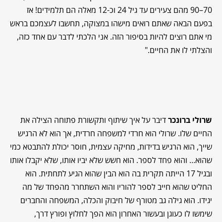
70–90 מהם צעירים עד גיל 24 וכ-12 מאלה הם תלמידים!
אז
בפעם הבאה שאתם רואים מישהו במצוקה, תחשבו לעצמכם בראש
מי אתם רוצים להיות בסיפור הזה.
אני הלכתי לדבר עם אחד כזה,
והצלתי לו את החיים."
שרולי ברונכר
דיבר על איך שיתוף ותקשורת פתוחה הצילה את
החיים שלו. שרולי הוא חרדי למשפחה חרדית, אך הוא לא הרגיש
שייך, הוא הרגיש בדידות, מחיקה עצמית, חוסר יכולת להתבטא כמי
שהוא… והוא פחד לספר. הוא חשש שלא יביו אותו, שלא יקבלו אותו
ובגיל 17 הייתה תקרית בה הוא הבין שהוא הגיע לתחתית. הוא
החליט שהוא חייב לספר להוריו והוא השתחרר מהפחד של מה
יגידו. הוא גילה גב מטורף של חיבוק והכלה, המשפחה והחברים
שימשו לו כעוגן ובעשור האחרון הוא הפך לחלוץ ופורץ דרך,