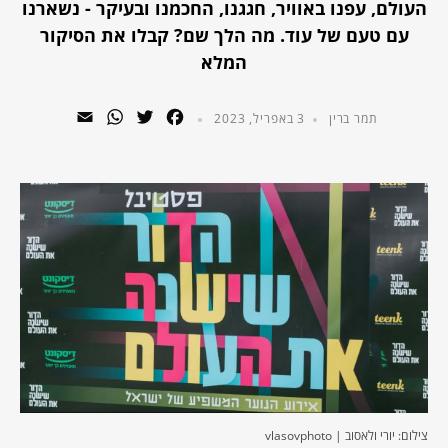
העולם, עפנו באוויר, חגגנו, החכמנו ובעיקר - נשארנו
עם טעם של עוד. מה הלך שם? קבלו את הסיקור
המלא
WhatsApp
Email
Twitter
Facebook
תמר ברין
3 באפריל, 2023
צילום: יורי ולאסוב | vlasovphoto