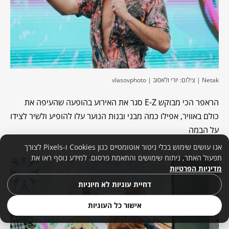
Netak | צילום: יורי ולאסוב | vlasovphoto
הראפר הכי מבוקש E-Z סגר את האירוע בהופעה שהעיפה את
כולם באוויר, אפילו כמה מבני ובנות הנוער עלו להופיע ולשיר לצידו
על הבמה
אנו עושים שימוש בכלי ניטור אוטומטיים כגון Cookies ו-Pixels לצורך
תפעול האתר, ניתוח שימושים והתאמת פרסום. למידע נוסף ראו את
מדיניות הפרטיות
דחיית עוגיות לא חיוניות
אישור כל העוגיות