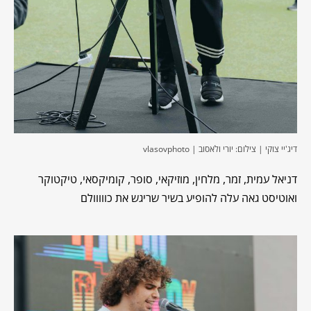
דיג'יי צוקי | צילום: יורי ולאסוב | vlasovphoto
דניאל עמית, זמר, מלחין, מוזיקאי, סופר, קומיקסאי, טיקטוקר
ואוטיסט גאה עלה להופיע בשיר שריגש את כווווולם