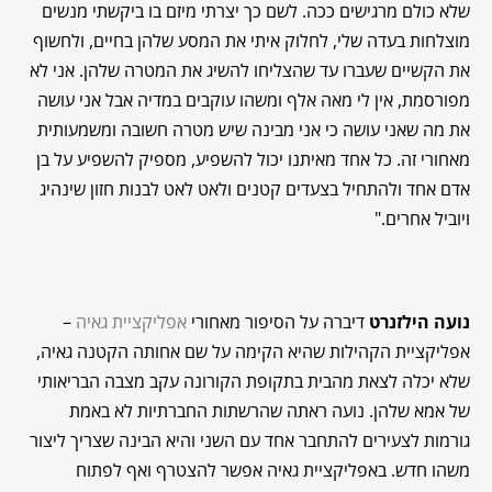
שלא כולם מרגישים ככה. לשם כך יצרתי מיזם בו ביקשתי מנשים
מוצלחות בעדה שלי, לחלוק איתי את המסע שלהן בחיים, ולחשוף
את הקשיים שעברו עד שהצליחו להשיג את המטרה שלהן. אני לא
מפורסמת, אין לי מאה אלף ומשהו עוקבים במדיה אבל אני עושה
את מה שאני עושה כי אני מבינה שיש מטרה חשובה ומשמעותית
מאחורי זה. כל אחד מאיתנו יכול להשפיע, מספיק להשפיע על בן
אדם אחד ולהתחיל בצעדים קטנים ולאט לאט לבנות חזון שינהיג
ויוביל אחרים."
נועה הילזנרט
דיברה על הסיפור מאחורי
אפליקציית גאיה
–
אפליקציית הקהילות שהיא הקימה על שם אחותה הקטנה גאיה,
שלא יכלה לצאת מהבית בתקופת הקורונה עקב מצבה הבריאותי
של אמא שלהן. נועה ראתה שהרשתות החברתיות לא באמת
גורמות לצעירים להתחבר אחד עם השני והיא הבינה שצריך ליצור
משהו חדש. באפליקציית גאיה אפשר להצטרף ואף לפתוח