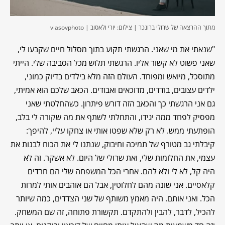
מתוך ההרצאה של שרולי ברונכר | צילום: יורי ולאסוב | vlasovphoto
"שנאתי את מי שאני. הרגשתי תקוע בתוך מסלול חיים שקבעו לי,
שאני פשוט לא קשור אליו. הרגשתי תלוש מכל הסביבה שלי. הייתי
מתוסכל, מיואש ומפוחד. העולם הזה מלא בילדים בדיוק כמוני,
ילדים עצובים, בודדים, מדוכאים ואבודים. הכאב שלכם הוא אמיתי,
גם אני הרגשתי כך והכאב הזה דורש פיתרון. כשהחלטתי שאני
מפסיק לפחד ממה יגידו, והתחלתי לשתף את מה שקורה לי בלב,
הופתעתי ממש. לא רק שלא שפטו אותי או צחקו עליי, להיפך:
קיבלתי גב מטורף של תמיכה וחיבוק, שנתנו לי את הכוח לבנות את
עצמי, את החלומות שלי, ואת שרולי של היום. לא אשקר. זה לא
היה קל, לא לי ולא להם. אחרי הכל המשפחה שלי הם חרדים
קלאסיים. אני שונה מהם לחלוטין, אבל הם אוהבים אותי למרות
הכל. ואני אותם. היה מאמץ משותף של שני הצדדים, כמה שיותר
להכיל, לדבר, להבין ולהתקדם. תקשורת פתוחה, זה שם המשחק.