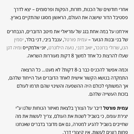
אחרי חודשים של הכנות, חזרות, הפקות ופרסומים – יצא לדרך
פסטיבל הדור שישנה את העולם, הראשון מסוגו שהתקיים בארץ.
אירחנו על במה אחת בגג של עזריאלי את מיטב הדוברים, הנבחרים
של בני ובנות הנוער –
עמית פורטל
, ענבל ביבי, דני בולר,
יסמין
הנו
,
שרולי ברונכר
,
יואב דגני,
נועה הילזנרט
, יוני אלמקייס
ומיה דגן
שעלו להרצות כל אחד למשך 8 דקות מעוררות השראה.
וכמה אפשר להכניס כבר ב-8 דקות? לא מעט… כל הרצאה
התמקדה בנושא הקשור אישית לאחד הדוברים ועל הייחוד שלהם,
אך המשותף לכולם היה ההשפעה והשינוי שהם תרמו לעולם
בזכות העשייה שלהם.
עמית פורטל
דיבר על הצורך בלצאת מאיזור הנוחות שלנו ע"י
יצירת עומס, כי בשביל לשנות את העולם, צריך לעשות את מה
שחייבים בשביל להגיע למטרה, גם אם מדובר בדברים שאנחנו
פחות רוצים לעשות. אין קיצורי דרך.