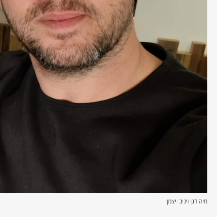
מיה דגן ויניב ויצמן