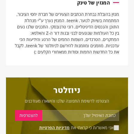
המגזין של טינק
מגזין בהובלת נבחרת הכתבים הצעירים של חברת יחסי הציבור,
המתמחה בשיווק לנוער, teenk. המגזין נערך ע״י מנהלת
התוכן והנכסים הדיגיטליים, רוני טרנובסקי. התכנים שלנו נעים
בין כל העולמות שנוגעים לבני ובנות דור ה-Z והאלפא:
המחקרים, הטרנדים, השמות החמים של הרגע והידיעות הכי
עדכניות. מוזמנים ומוזמנות להירשם לניוזלטר של teenk, לקבל
את כל החדשות החמות וסודות ממאחורי הקלעים ;)
ניוזלטר
הצטרפו לרשימת התפוצה שלנו והישארו מעודכנים
אני מאשר/ת כי קראתי את
מדיניות הפרטיות