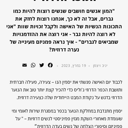
"המון אנשים חושבים שנשים רוצות להיות כמו
גברים, אבל זה לא כך, אנחנו רוצות לחזק את
התכונות הנשיות של האישה ולקבל זכויות שוות "אני
לא רוצה להיות גבר - אני רוצה את ההזדמנויות
שמביאים לגברים" - איך נראה פמניזם מעינייה של
נערה דרוזית?
WhatsApp
Email
Twitter
Facebook
יניב ויצמן
19 במרץ, 2023
לכבוד יום האישה פגשתי את יסמין הנו – צעירה, פעילה חברתית
ותושבת הכפר הדרוזי ג'וליס כדי להכיר קצת יותר טוב את הנוער
הדרוזי בדגש על נקודת המבט הייחודית שלה כצעירה דרוזית.
יסמין מתנדבת במחלקת הנוער בכפר במסגרת שירות לאומי ומי
שעומדת מאחורי השקת מגזין פמיניסטי לנשים דרוזיות – " על
פמיניזם וסיפורי הצלחה של נשים בעדה הדרוזית״