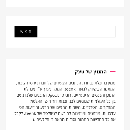
המגזין של טינק
מגזין בהובלת נבחרת הכתבים הצעירים של חברת יחסי הציבור,
המתמחה בשיווק לנוער, teenk. המגזין נערך ע״י מנהלת
התוכן והנכסים הדיגיטליים, רוני טרנובסקי. התכנים שלנו נעים
בין כל העולמות שנוגעים לבני ובנות דור ה-Z והאלפא:
המחקרים, הטרנדים, השמות החמים של הרגע והידיעות הכי
עדכניות. מוזמנים ומוזמנות להירשם לניוזלטר של teenk, לקבל
את כל החדשות החמות וסודות ממאחורי הקלעים ;)