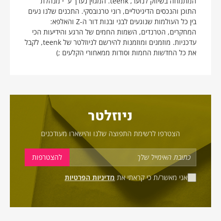
המתמחה בשיווק לנוער, teenk. המגזין נערך ע״י מנהלת
התוכן והנכסים הדיגיטליים, רוני טרנובסקי. התכנים שלנו נעים
בין כל העולמות שנוגעים לבני ובנות דור ה-Z והאלפא:
המחקרים, הטרנדים, השמות החמים של הרגע והידיעות הכי
עדכניות. מוזמנים ומוזמנות להירשם לניוזלטר של teenk, לקבל
את כל החדשות החמות וסודות ממאחורי הקלעים ;)
ניוזלטר
הצטרפו לרשימת התפוצה שלנו והישארו מעודכנים
אני מאשר/ת כי קראתי את
מדיניות הפרטיות