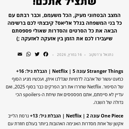
שתציל אתכם!
המצב הבטחוני מעיק, הכל משעמם, וכבר רבתם עם
כל בני המשפחה בגלל אליאס? קיבצתי לכם ברשימה
הבאה את כל הסרטים והסדרות שאולי פספסתם
שיעבירו לכם את הזמן בין אזעקה לאזעקה ;)
WhatsApp
Email
Twitter
Facebook
נתנאל צ'רטקוב
16 במרץ, 2026
Stranger Things עונה 5 | Netflix | הגבלת גיל: 16+
כמעט עשור של אהבה לדמויות שגדלנו איתן, ועכשיו מגיע הסוף
של הסיפור. Netflix שחררו את רוב הפרקים כבר בסוף 2025, ואם
עדיין לא סיימתם, אתם מפספסים את שיחת ה-spoilers הכי
גדולה של השנה.
One Piece עונה 2 | Netflix | הגבלת גיל: 13+
גרסת הלייב
אקשן של אחת מסדרות האנימה האהובות ביותר בעולם חוזרת עם