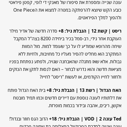
עונה שנייה ומספרת את סיפורו של מאנקי די לופי, קפטן פיראטי
כובע הקש שיוצא להרפתקה במטרה למצוא את הOne Piece
ולהפוך למלך הפיראטים.
ריסט | קשת 12 | הגבלת גיל: 8+
סדרה חדשה של אדיר מילר
העוקבת אחר גידי, רב-סמל בכיר ביחידה 8200 בצה"ל המקבל
שיחה מהרופא שמודיע לו על כך שעומד למות. מול המוות
המתקרב הוא מחליט להסיר מעליו כל מחויבות, ולחיות ללא
גבולות. אלא שאז מתגלה שהאבחנה שגויה, ולפתע נפתחת בפניו
מציאות חדשה והוא נדרש לבחור – האם לנסות לתקן את הנזקים
ולחזור לחייו הקודמים, או לעשות "ריסט" לחייו?
האח הגדול | רשת 13 | הגבלת גיל: 8+
בית האח הגדול פותח
את דלתותיו לעונה נוספת עם דיירים חדשים וכמו תמיד מובטח
אקשן, ריבים, אהבה ובידור בכמות מופרזת.
Ted עונה 2 | VOD | הגבלת גיל: 18+
הדוב הגס חוזר ובגדול!
עונה שנייה לסדרת הפריקוול המצליחה בת שמונה פרקים