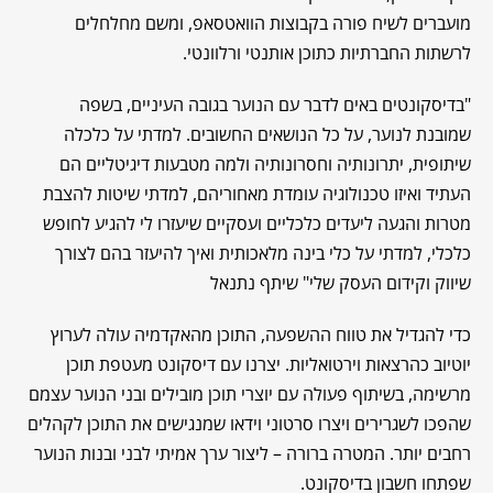
מועברים לשיח פורה בקבוצות הוואטסאפ, ומשם מחלחלים
לרשתות החברתיות כתוכן אותנטי ורלוונטי.
"בדיסקונטים באים לדבר עם הנוער בגובה העיניים, בשפה
שמובנת לנוער, על כל הנושאים החשובים. למדתי על כלכלה
שיתופית, יתרונותיה וחסרונותיה ולמה מטבעות דיגיטליים הם
העתיד ואיזו טכנולוגיה עומדת מאחוריהם, למדתי שיטות להצבת
מטרות והגעה ליעדים כלכליים ועסקיים שיעזרו לי להגיע לחופש
כלכלי, למדתי על כלי בינה מלאכותית ואיך להיעזר בהם לצורך
שיווק וקידום העסק שלי" שיתף נתנאל
כדי להגדיל את טווח ההשפעה, התוכן מהאקדמיה עולה לערוץ
יוטיוב כהרצאות וירטואליות. יצרנו עם דיסקונט מעטפת תוכן
מרשימה, בשיתוף פעולה עם יוצרי תוכן מובילים ובני הנוער עצמם
שהפכו לשגרירים ויצרו סרטוני וידאו שמנגישים את התוכן לקהלים
רחבים יותר. המטרה ברורה – ליצור ערך אמיתי לבני ובנות הנוער
שפתחו חשבון בדיסקונט.