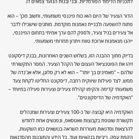
לתכניות הלימוד הפורמליות. ובני ובנות הנוער צמאים לו.
הדור הצעיר של היום הוא כוח פיננסי משמעותי, וחשוב מכך – הוא
פתוח להשפעה ולבניית נאמנות מוקדמת. מותגים שישכילו לדבר
אל צעירים בגיל צעיר, ולספק להם ערך אמיתי בתחום הפיננסי,
ייהנו מנאמנות ארוכת טווח ויתרון תחרותי משמעותי.
בדיוק מתוך ההבנה הזו, בשלוש השנים האחרונות, בבנק דיסקונט
זיהו את הפוטנציאל העצום של הקהל הצעיר. המסר התקשורתי
שלהם – "מאמינים בך יותר" – הוא לא רק סלוגן, אלא אג'נדה של
ממש. לצד פעילות שיווקית רחבה, דיסקונט החליטו לקחת צעד
משמעותי קדימה והקימו קהילת צעירים וצעירות פעילה במיוחד –
"האקדמיה של הדיסקונטים".
האקדמיה היא קבוצה של כ-100 צעירים וצעירות שמנהלים
תקשורת שוטפת בקבוצות וואטסאפ, ונפגשים אחת לחודש
להרצאות וסדנאות מעוררות השראה בנושאים כמו השקעות,
הקמת עסק, ריביות בנקאיות ועוד. כל הידע והתובנות מהסדנאות