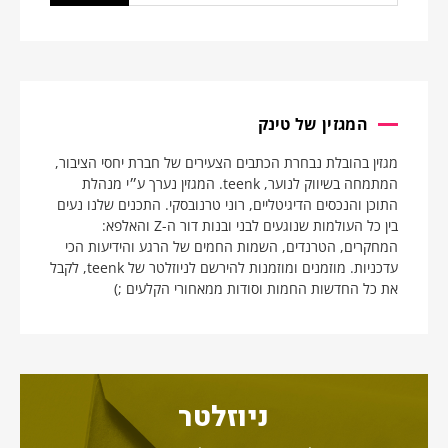
המגזין של טינק
מגזין בהובלת נבחרת הכתבים הצעירים של חברת יחסי הציבור,
המתמחה בשיווק לנוער, teenk. המגזין נערך ע״י מנהלת
התוכן והנכסים הדיגיטליים, רוני טרנובסקי. התכנים שלנו נעים
בין כל העולמות שנוגעים לבני ובנות דור ה-Z והאלפא:
המחקרים, הטרנדים, השמות החמים של הרגע והידיעות הכי
עדכניות. מוזמנים ומוזמנות להירשם לניוזלטר של teenk, לקבל
את כל החדשות החמות וסודות ממאחורי הקלעים ;)
ניוזלטר