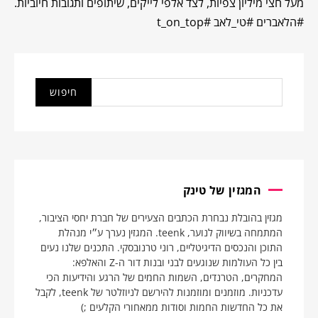
מעל חצי מיליון צפיות, לצד אלפי לייקים, שיתופים ותגובות חיוביות.
#הלאברים #טי_לאב #t_on_top
המגזין של טינק
מגזין בהובלת נבחרת הכתבים הצעירים של חברת יחסי הציבור,
המתמחה בשיווק לנוער, teenk. המגזין נערך ע״י מנהלת
התוכן והנכסים הדיגיטליים, רוני טרנובסקי. התכנים שלנו נעים
בין כל העולמות שנוגעים לבני ובנות דור ה-Z והאלפא:
המחקרים, הטרנדים, השמות החמים של הרגע והידיעות הכי
עדכניות. מוזמנים ומוזמנות להירשם לניוזלטר של teenk, לקבל
את כל החדשות החמות וסודות ממאחורי הקלעים ;)