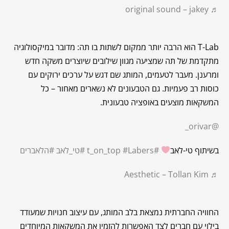
♬ original sound – jakey
T-Lab הוא הרבה יותר ממקום לשתות בו תה: מדובר במיקסולוגיה
מתקדמת של תה שמציעה מגוון שילובים שיוצרים משקה חדש
ומרענן. מעבר לטעמים, המותג שם דגש על ערכים ירוקים עם
כוסות רב פעמיות. גם הטבעונים לא נשארים מאחור – כל
המשקאות מוצעים באופציה טבעונית.
@orivar_
בשיתוף טי-לאב
#t_on_top
#Labers
#טי_לאב
#הלאברים
♬ Aesthetic – Tollan Kim
החוויה החברתית נמצאת בלב המותג, עם עיצוב חנויות שמעודד
בילוי עם חברים לצד האפשרות להזמין את המשקאות המיוחדים