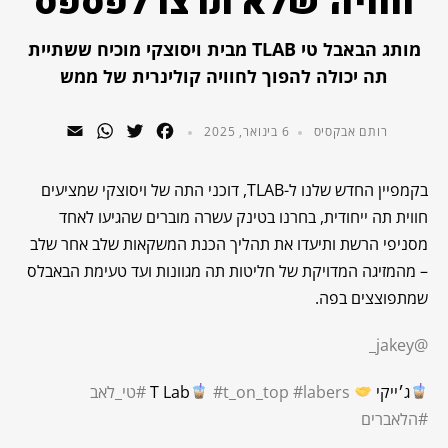
חוויה שלא תרצו לפספס
מותג הבאבל טי TLAB מבית ויסוצקי מוכיח ששתיית
תה יכולה להפוך לחוויה קולינרית של ממש
WhatsApp
Email
Twitter
Facebook
רותם אבקסיס
6 בינואר, 2025
בקמפיין החדש שלנו ל-TLAB, דוכני התה של ויסוצקי שמציעים
חווית תה ייחודית, בחרנו בטינק עשרה מוברים שהגיעו לאחד
מסניפי הרשת ותיעדו את תהליך הכנת המשקאות שלב אחר שלב
– מהמזיגה המדויקת של חליטות תה מגוונות ועד טעימת הבאבלס
שמתפוצצים בפה.
@jakey_
ג׳ייקי
T Lab
#labers
#t_on_top
#טי_לאב
#הלאברים