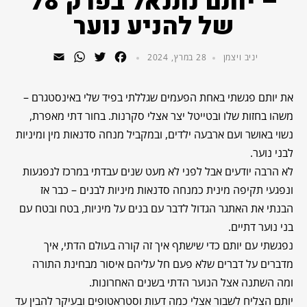
– יותם נתנאל בפרק 78
של להניע נוער
WhatsApp
Email
Twitter
Facebook
יניב ויצמן
28 במרץ, 2024
את יותם פגשתי באחת הפעמים שגללתי בפיד שלי באינסטגרם –
משהו בחזות שלו ובטייטל יצר אצלי סקרנות. בחור דתי מאפרת,
נשוי באושר ועם ארבעה ילדים, ובמקביל מנחה סדנאות מין ומיניות
לבני נוער.
לא הרבה יודעים אבל לפני לא מעט שנים עבדתי במרכז לנפגעות
ונפגעי תקיפה מינית כמנחה סדנאות מיניות לבנים – כבר אז
הבנתי את האתגר הגדול לדבר עם בנים על מיניות, בטח ובטח עם
בני נוער דתיים.
נפגשתי עם יותם כדי שישתף איך זה קורה בעולם הדתי, איך
מדברים על דברים שלא פעם חל עליהם איסור מבחינת התורה
ומה השתנה אצל הנוער הדתי בשנים האחרונות.
יותם הצליח לשבור אצלי כמה דעות וסטראטופים ובעיקר להבין עד