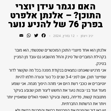
האם נגמר עידן יוצרי
התוכן? – אלנתן אלפרט
בפרק 76 של להניע נוער
WhatsApp
Email
Twitter
Facebook
יניב ויצמן
12 במרץ, 2024
אלנתן הוא אחד מיוצרי התוכן המוכשרים שפגשתי, הוא מובר
בקהילת המוברים של טינק והחל מהשבוע גם עובד מן המניין
בטינק.
אני מרגיש שאנחנו נמצאים בנקודת מפנה בכל מה שקשור לדור
שמייצר תוכן. אם לפני 3-4 שנים כל נער ונערה חלמו להיות
יוטיוברים או כוכבי רשת היום אני מזהה היפוך מגמה. אני שומע
מעוד ועוד בני ובנות נוער את החשש ליצור תוכן שנובע בעיקר
מתגובות קשות, פדיחה, בושה ובעיקר האופי האלים שמאפיין יותר
ויותר את הרשתות החברתיות.
יש כאן דור שהפנים את הפרטיות ברשת והסכנות ברשת ולא