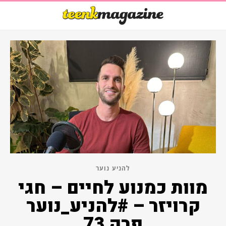
להניע נוער
מוות כמנוע לחיים – חגי
קרויזר – #להניע_נוער
פרק 73