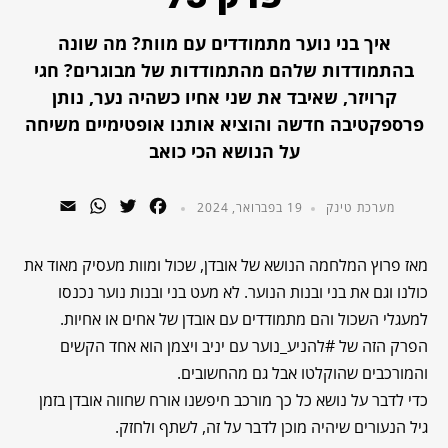
איך בני נוער מתמודדים עם מוות? מה שונה
בהתמודדות שלהם מהתמודדות של מבוגרים? חגי
קרויזר, שאיבד את שני אחיו כשהיה נער, נותן
פרספקטיבה חדשה והוציא אותנו אופטימיים משיחה
על הנושא הכי כואב
WhatsApp
Email
Twitter
Facebook
מערכת טינק
19 בפברואר, 2024
מאז פרוץ המלחמה הנושא של אובדן, שכול ומוות מעסיק מאוד את
כולנו וגם את בני ובנות הנוער. לא מעט בני ובנות נוער נכנסו
למעגלי השכול והם מתמודדים עם אובדן של אחים או אחיות.
הפרק הזה של #להניע_נוער עם יניב ויצמן הוא אחד הקשים
והמורכבים שהוקלטו אבל גם מהחשובים.
כדי לדבר על נושא כל כך מורכב חיפשנו אורח שחווה אובדן בזמן
גיל הנעורים שיהיה מוכן לדבר על זה, לשתף ולחזק.