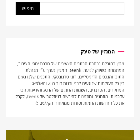
המגזין של טינק
מגזין בהובלת נבחרת הכתבים הצעירים של חברת יחסי הציבור,
המתמחה בשיווק לנוער, teenk. המגזין נערך ע״י מנהלת
התוכן והנכסים הדיגיטליים, רוני טרנובסקי. התכנים שלנו נעים
בין כל העולמות שנוגעים לבני ובנות דור ה-Z והאלפא:
המחקרים, הטרנדים, השמות החמים של הרגע והידיעות הכי
עדכניות. מוזמנים ומוזמנות להירשם לניוזלטר של teenk, לקבל
את כל החדשות החמות וסודות ממאחורי הקלעים ;)