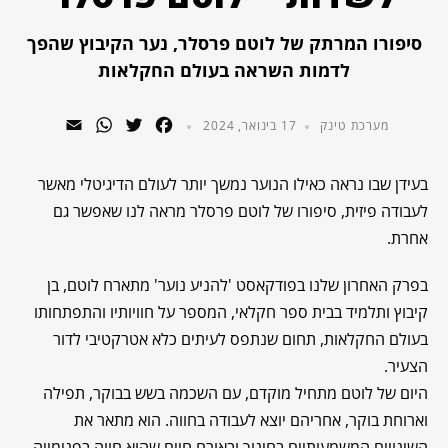
סיפורו המרתק של לוטם פרסלר, נער הקיבוץ שהפך
לדמות השראה בעולם החקלאות
WhatsApp
Email
Twitter
Facebook
מערכת טינק
17 בינואר, 2024
בעידן שבו נראה כאילו הנוער נמשך יותר לעולם הדיגיטלי מאשר
לעבודה פיזית, סיפורו של לוטם פרסלר מראה לנו שאפשר גם
אחרת.
בפרק האחרון שלנו בפודקאסט 'להניע נוער' מתארח לוטם, בן
קיבוץ ותלמיד בבית ספר חקלאי, המספר על חוויותיו והתפתחותו
בעולם החקלאות, תחום שנתפס לעיתים כלא אטרקטיבי לדור
הצעיר.
היום של לוטם מתחיל מוקדם, עם השכמה בשש בבוקר, תפילה
וארוחת בוקר, אחריהם יוצא לעבודה בחווה. הוא מתאר את
השינויים המשמעותיים בחינוך ובאורח חיים שהוא חווה בפנימייה