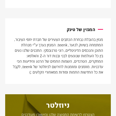
המגזין של טינק
מגזין בהובלת נבחרת הכתבים הצעירים של חברת יחסי הציבור,
המתמחה בשיווק לנוער, teenk. המגזין נערך ע״י מנהלת
התוכן והנכסים הדיגיטליים, רוני טרנובסקי. התכנים שלנו נעים
בין כל העולמות שנוגעים לבני ובנות דור ה-Z והאלפא:
המחקרים, הטרנדים, השמות החמים של הרגע והידיעות הכי
עדכניות. מוזמנים ומוזמנות להירשם לניוזלטר של teenk, לקבל
את כל החדשות החמות וסודות ממאחורי הקלעים ;)
ניוזלטר
הצטרפו לרשימת התפוצה שלנו והישארו מעודכנים