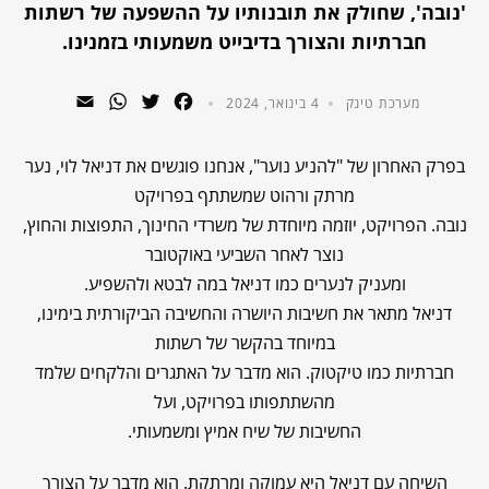
'נובה', שחולק את תובנותיו על ההשפעה של רשתות
חברתיות והצורך בדיבייט משמעותי בזמנינו.
WhatsApp
Email
Twitter
Facebook
מערכת טינק
4 בינואר, 2024
בפרק האחרון של "להניע נוער", אנחנו פוגשים את דניאל לוי, נער
מרתק ורהוט שמשתתף בפרויקט
נובה. הפרויקט, יוזמה מיוחדת של משרדי החינוך, התפוצות והחוץ,
נוצר לאחר השביעי באוקטובר
ומעניק לנערים כמו דניאל במה לבטא ולהשפיע.
דניאל מתאר את חשיבות היושרה והחשיבה הביקורתית בימינו,
במיוחד בהקשר של רשתות
חברתיות כמו טיקטוק. הוא מדבר על האתגרים והלקחים שלמד
מהשתתפותו בפרויקט, ועל
החשיבות של שיח אמיץ ומשמעותי.
השיחה עם דניאל היא עמוקה ומרתקת. הוא מדבר על הצורך