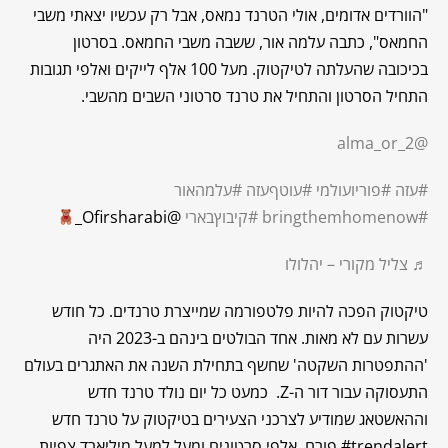
"הוורדים אדומים, אולי הטרנד נמאס, אבל רק עכשיו יצאתי משבי
החמאס", כתבה עלמה אור, ששבה משבי החמאס. בסרטון
בכיכובה שהעלתה לטיקטוק. מעל 100 אלף לייקים ואלפי תגובות
התחיל הסרטון והתחיל את טרנד סרטוני השבים מהשבי.
@alma_or_2
#עזה
#פוריועולמי
#עוטףעזה
#עלמהאור
#bringthemhomenow
#קיבוץבארי
@Ofirsharabi_
♬ צליל מקורי – יהלולו
טיקטוק הפכה להיות פלטפורמה שמייצרת טרנדים. כל חודש
עשרות עם לא מאות. אחד הבולטים בינהם ב-2023 היה
'ההתפטרות השקטה' שחשף בתחילת השנה את האתגרים בעולם
התעסוקה עבור דור ה-Z. כמעט כל יום נולד טרנד חדש
וההאשטאג שמודיע לצרכני הצעירים בטיקטוק על טרנד חדש
trendalert# פורח, אלפי סרטונים ומעל למעל מיליארד צפיות.