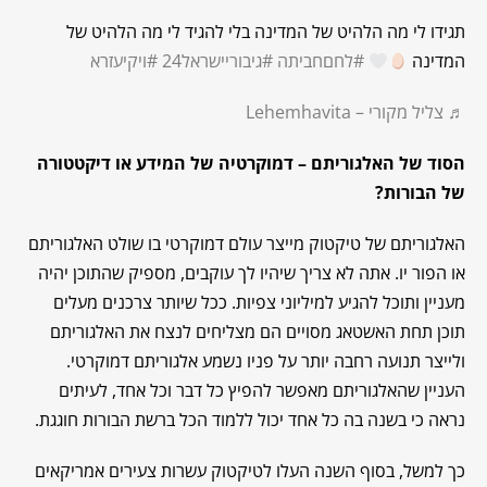
תגידו לי מה הלהיט של המדינה בלי להגיד לי מה הלהיט של
המדינה
#לחםחביתה
#גיבוריישראל24
#ויקיעזרא
♬ צליל מקורי – Lehemhavita
הסוד של האלגוריתם – דמוקרטיה של המידע או דיקטטורה
של הבורות?
האלגוריתם של טיקטוק מייצר עולם דמוקרטי בו שולט האלגוריתם
או הפור יו. אתה לא צריך שיהיו לך עוקבים, מספיק שהתוכן יהיה
מעניין ותוכל להגיע למיליוני צפיות. ככל שיותר צרכנים מעלים
תוכן תחת האשטאג מסויים הם מצליחים לנצח את האלגוריתם
ולייצר תנועה רחבה יותר על פניו נשמע אלגוריתם דמוקרטי.
העניין שהאלגוריתם מאפשר להפיץ כל דבר וכל אחד, לעיתים
נראה כי בשנה בה כל אחד יכול ללמוד הכל ברשת הבורות חוגגת.
כך למשל, בסוף השנה העלו לטיקטוק עשרות צעירים אמריקאים