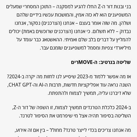
בני ובנות דור ה-Z החלו להגיע למסקנה – התוכן המסחרי שמעלים
המשפיענים הוא לא כזה אמין, והמושכות עכשיו בידיים שלהם
ושלהן. מה שזה אומר בעצם – אנחנו (הצרכנים) נסקור, אנחנו
נבדוק – ללא תשלום. כי אנחנו (הצרכנים שרוכשים באמת) יכולים
להמליץ על דברים בלב שלם ואמיתי. ההאשטאג כבר עומד על
מיליארדי צפיות ומסמל למשפיענים שזמנם עבר.
שליטה בנרטיב: ה-MOVEרים
אז מה אפשר ללמוד מ-2023 שיסייע לנו לחזות מה יקרה ב-2024?
השנה נראה עוד אפליקציות חדשות, תרבות ה-AI וה-CHAT GPT,
שלא דיברנו עליה, תמשיך לצמוח ולהתפתח.
ב-2024 כלכלת הטרנדים תמשיך לצמוח, זו השפה של דור ה-Z,
השליטה בסיפור תהיה אצל מי שיפרמט את הסיפור לטרנד.
מה אנחנו צריכים בכדי לייצר טרנד? מחולל – בין אם זה אירוע,