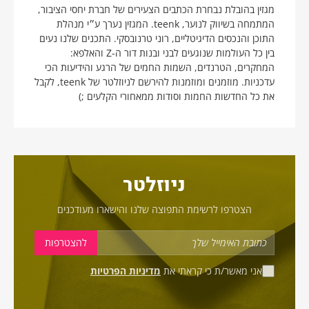
מגזין בהובלת נבחרת הכתבים הצעירים של חברת יחסי הציבור,
המתמחה בשיווק לנוער, teenk. המגזין נערך ע״י מנהלת
התוכן והנכסים הדיגיטליים, רוני טרנובסקי. התכנים שלנו נעים
בין כל העולמות שנוגעים לבני ובנות דור ה-Z והאלפא:
המחקרים, הטרנדים, השמות החמים של הרגע והידיעות הכי
עדכניות. מוזמנים ומוזמנות להירשם לניוזלטר של teenk, לקבל
את כל החדשות החמות וסודות ממאחורי הקלעים ;)
ניוזלטר
הצטרפו לרשימת התפוצה שלנו והישארו מעודכנים
אני מאשר/ת כי קראתי את
מדיניות הפרטיות