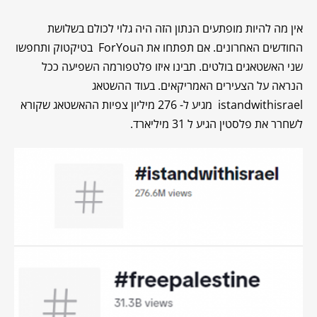
אין מה להיות מופתעים הנתון הזה היה גלוי לכולם בשלושת
החודשים האחרונים. אם תפתחו את הForYou בטיקטוק ותחפשו
שני האשטאגים בולטים. תבינו איזו פלטפורמה השפיעה ככל
הנראה על הצעירים האמריקאים. בעוד ההשטאג
istandwithisrael מגיע ל- 276 מיליון צפיות ההאשטאג שקורא
לשחרר את פלסטין הגיע ל 31 מיליארד.