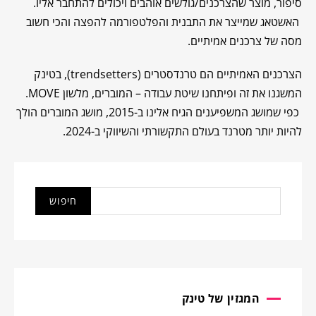
סיפור, מוצר שהצרכנים/גולשים אוהבים ויכולים להתחבר אליו.
האשטאג שמייצר את התבנית והפלטפורמה להפצה והכי חשוב
מסה של צרכנים אמיתיים.
הצרכנים האמיתיים הם טרנדסטרים (trendsetters), בטינק
המשגנו את זה ופיתחנו שיטת עבודה – המוברים, מלשון MOVE.
כפי שמושג המשפיענים הגיח אלינו ב-2015, מושג המוברים הולך
להיות יותר מטרנד בעולם התקשורתי והשיווקי ב-2024.
המגזין של טינק