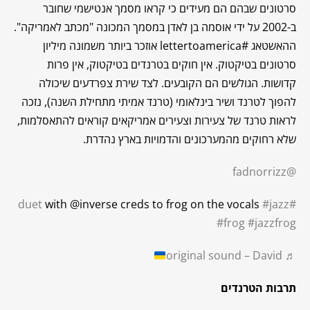
סרטונים שבהם הם מעידים כי קראו מסמך אנטישמי שחובר
ב-2002 על ידי אוסמה בן לאדן במסמך המכונה "מכתב לאמריקה".
ההאשטאג #lettertoamerica אוזכר ביותר משמונה מיליון
סרטונים בטיקטוק. אין חוקים בטרנדים בטיקטוק, אין פרות
קדושות. הגולשים הם הקובעים. לצד שירת צפרדעים שיכולה
להפוך לטרנד ושיר בינלאומי (טרנד אמיתי מתחילת השנה), נזכה
לראות טרנד של צעירות וצעירים אמריקאים קוראים להתאסלמות,
שלא רחוקים מהמערכונים והדמויות בארץ נהדרת.
@fadnorrizz
with @inverse creds to frog on the vocals
#jazz
#duet
#frog
#jazzfrog
♬ original sound – David
תרבות הטרנדים