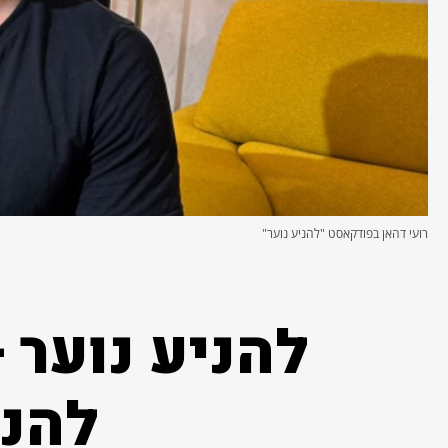
רועי דהאן בפודקאסט "להניע נוער"
להניע נוער 
להנע