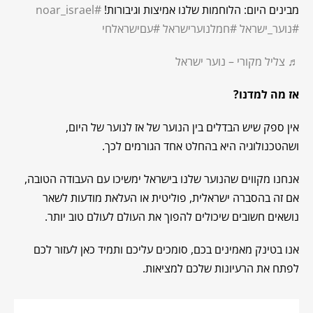
מבינים היום: הלוחמות שלנו אמיצות וגיבורות!
#noar_israel
#נוער_ישראל
#חמלנוערישראל
#עםישראלחי
♬ צליל מקורי – נוער ישראל
אז מה למדנו
?
אין ספק שיש הבדלים בין הנוער של אז לנוער של היום,
ושהטכנולוגיה היא בהחלט אחד הגורמים לכך.
אנחנו מקווים שהנוער שלנו בישראל ימשיכו עם העבודה הטובה,
אם זה בהסברה ישראלית, פוליטית או העלאת מודעות לשאר
נושאים חשובים שיכולים להפוך את העולם לעולם טוב יותר.
אנו בטינק מאמינים בכם, סומכים עליכם ותמיד כאן לעזור לכם
לפתח את הרעיונות שלכם למציאות.