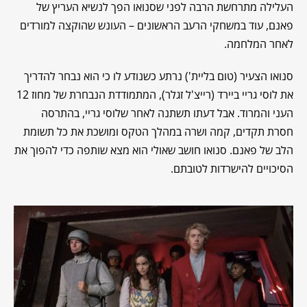
העלילה מתרחשת הרבה לפני שסנואו הפך לנשיא העריץ של
פאנם, עוד במשחקי הרעב הראשונים – העונש שהוקצה למורדים
לאחר המלחמה.
סנואו הצעיר (טום בליית') נרתע כשנודע לו כי הוא נבחר להדריך
את לוסי גריי ביירד (רייצ'ל זגלר), המתמודדת הנבחרת של מחוז 12
העני והמרוד. אבל דעתו תשתנה לאחר שלוסי גריי, בהתרסה
חסרת תקדים, קמה ושרה במהלך הטקס ומושכת את כל תשומת
הלב של פאנם. סנואו חושב שאולי הוא מצא שותפה כדי להפוך את
הסיכויים להישרדות לטובתם.