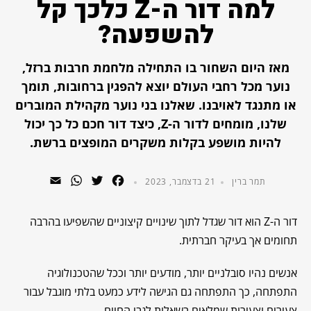
למה דור ה-Z כלכך קל
להשפעה?
מאז היום השחור בו התחילה מלחמת חרבות ברזל,
נוער מכל רחבי העולם יוצא להפגין ברחובות, תומך
או מתנגד לאויבנו. שאלנו בני נוער מקהילת המוברים
שלנו, מומחים לדור ה-Z, כיצד דור חכם כל כך יכול
להיות מושפע בקלות משקרים המופצים ברשת.
WhatsApp
Email
Twitter
Facebook
תמר ברין
21 בדצמבר, 2023
דור ה-Z הוא דור שגדל לתוך שינויים קיצוניים שהשפיעו בהרבה
תחומים אך בעיקר חברתית.
אנשים נהיו סובלניים יותר, מודעים יותר וככל שהטכנולוגיה
התפתחה, כך התפתחה גם הגישה לידע כמעט בלתי מוגבל עבור
צעירים וצעירות שמלאים בשאלות לגבי החיים.