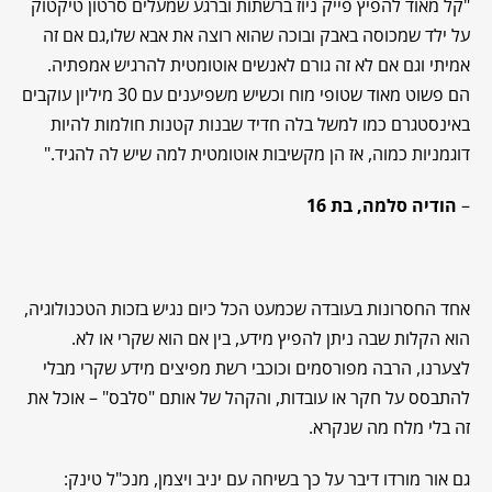
"קל מאוד להפיץ פייק ניוז ברשתות וברגע שמעלים סרטון טיקטוק
על ילד שמכוסה באבק ובוכה שהוא רוצה את אבא שלו,גם אם זה
אמיתי וגם אם לא זה גורם לאנשים אוטומטית להרגיש אמפתיה.
הם פשוט מאוד שטופי מוח וכשיש משפיענים עם 30 מיליון עוקבים
באינסטגרם כמו למשל בלה חדיד שבנות קטנות חולמות להיות
דוגמניות כמוה, אז הן מקשיבות אוטומטית למה שיש לה להגיד."
–
הודיה סלמה, בת 16
אחד החסרונות בעובדה שכמעט הכל כיום נגיש בזכות הטכנולוגיה,
הוא הקלות שבה ניתן להפיץ מידע, בין אם הוא שקרי או לא.
לצערנו, הרבה מפורסמים וכוכבי רשת מפיצים מידע שקרי מבלי
להתבסס על חקר או עובדות, והקהל של אותם "סלבס" – אוכל את
זה בלי מלח מה שנקרא.
גם אור מורדו דיבר על כך בשיחה עם יניב ויצמן, מנכ"ל טינק: