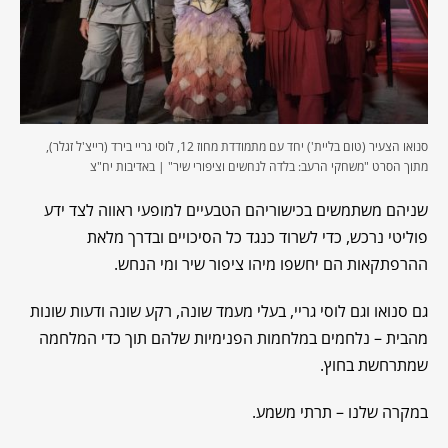
סנואו הצעיר (טום בליית') יחד עם מתמודדת מחוז 12, לוסי גריי בירד (רייצ'ל זגלר),
מתוך הסרט "משחקי הרעב: בלדה לנחשים וציפורי שיר" | באדיבות יח"צ
שניהם משתמשים בכישוריהם הטבעיים למופעי ראווה לצד ידע
פוליטי נרכש, כדי לשרוד כנגד כל הסיכויים ובדרך מלאת
ההרפתקאות הם יחשפו מיהו ציפור שיר ומי הנחש.
גם סנואו וגם לוסי גריי, בעלי מעמד שונה, רקע שונה ודעות שונות
מהבית – נלחמים במלחמות הפנימיות שלהם תוך כדי המלחמה
שמתרחשת בחוץ.
במקרה שלנו – תרתי משמע.