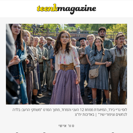
לוסי גריי בירד, המיועדת ממחוז 12 העני והמרוד, מתוך הסרט "משחקי הרעב: בלדה
לנחשים וציפורי שיר" | באדיבות יח"צ
טור אישי