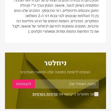
מגזין בהובלת נבחרת הכתבים הצעירים של חברת יחסי הציבור,
המתמחה בשיווק לנוער, teenk. המגזין נערך ע״י מנהלת
התוכן והנכסים הדיגיטליים, רוני טרנובסקי. התכנים שלנו נעים
בין כל העולמות שנוגעים לבני ובנות דור ה-Z והאלפא:
המחקרים, הטרנדים, השמות החמים של הרגע והידיעות הכי
עדכניות. מוזמנים ומוזמנות להירשם לניוזלטר של teenk, לקבל
את כל החדשות החמות וסודות ממאחורי הקלעים ;)
ניוזלטר
הצטרפו לרשימת התפוצה שלנו והישארו מעודכנים
אני מאשר/ת כי קראתי את
מדיניות הפרטיות