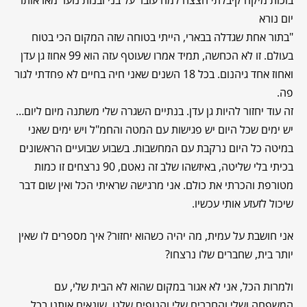
בזכות מיקה קיבלתי הצצה למה עובר על בני ובנות נוער מאז אותו
יום נורא
"
בתור אחת שגדלה בבארי, הייתי בטוחה שזה המקום הכי בטוח
בעולם. זו לא הכחשה, תמיד אמרו שעוטף עזה הוא 99 אחוז גן עדן
ואחוז אחד גיהנום. בכל 18 השנים שאני חיה בחיים לא פחדתי לגור
פה.
זה עוד יחזור להיות גן עדן. בנתיים השגרה שלי משתנה מיום ליום…
יש ימים שכל היום יש פגישות עם המטה והחמ"ל ויש ימים שאני
במיטה כל היום נרקבת עם המחשבות. בשבוע שבועיים הראשונים
בכיתי בלי שליטה, באיזשהו שלב זה נאטם, 90 נרצחים זו כמות
מטורפת והכרתי את כולם. אני מרגישה שראיתי הכל ואין שום דבר
שיכול לזעזע אותי עכשיו.
אני חושבת על עמית, מה יהיה כשהוא יחזור? איך מספרים לו שאין
יותר בית, שחברים שלו נרצחו?
ולמרות הכל, אני לא אגור במקום שהוא לא הבית שלי, עם
המשפחה ושלי והחברים שלי והנופים שלנו. שונאים אותנו בכל