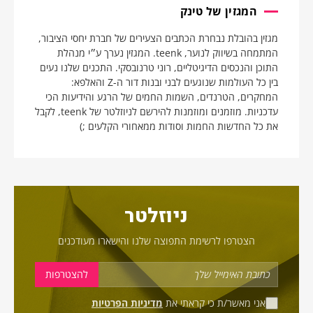
המגזין של טינק
מגזין בהובלת נבחרת הכתבים הצעירים של חברת יחסי הציבור,
המתמחה בשיווק לנוער, teenk. המגזין נערך ע״י מנהלת
התוכן והנכסים הדיגיטליים, רוני טרנובסקי. התכנים שלנו נעים
בין כל העולמות שנוגעים לבני ובנות דור ה-Z והאלפא:
המחקרים, הטרנדים, השמות החמים של הרגע והידיעות הכי
עדכניות. מוזמנים ומוזמנות להירשם לניוזלטר של teenk, לקבל
את כל החדשות החמות וסודות ממאחורי הקלעים ;)
ניוזלטר
הצטרפו לרשימת התפוצה שלנו והישארו מעודכנים
אני מאשר/ת כי קראתי את
מדיניות הפרטיות