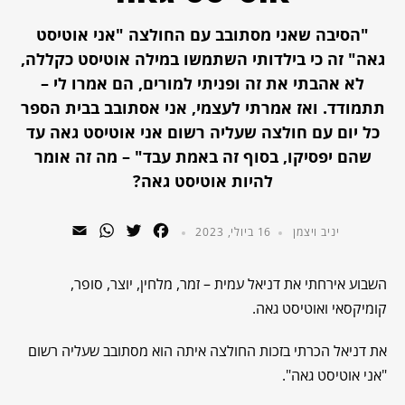
"הסיבה שאני מסתובב עם החולצה "אני אוטיסט
גאה" זה כי בילדותי השתמשו במילה אוטיסט כקללה,
לא אהבתי את זה ופניתי למורים, הם אמרו לי –
תתמודד. ואז אמרתי לעצמי, אני אסתובב בבית הספר
כל יום עם חולצה שעליה רשום אני אוטיסט גאה עד
שהם יפסיקו, בסוף זה באמת עבד" – מה זה אומר
להיות אוטיסט גאה?
WhatsApp
Email
Twitter
Facebook
יניב ויצמן
16 ביולי, 2023
השבוע אירחתי את דניאל עמית – זמר, מלחין, יוצר, סופר,
קומיקסאי ואוטיסט גאה.
את דניאל הכרתי בזכות החולצה איתה הוא מסתובב שעליה רשום
"אני אוטיסט גאה".