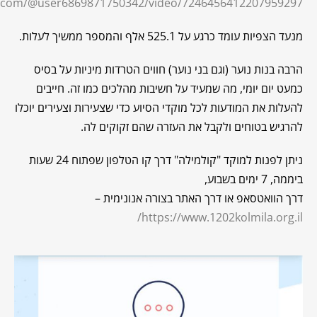
ok.com/@user6869871750342/video/7246456412207959297
מנעד הצפיות עומד כרגע על 525.1 אלף והמספר ממשיך לעלות.
הרבה בנות נוער (וגם בני נוער) חווים הטרדות מיניות על בסיס
כמעט יום יומי, מה שמעיד על חשיבות מהלכים כמו זה. חייבים
להעלות את המודעות לכל מוקדי הסיוע כדי שצעירות וצעירים יוכלו
להרגיש בטוחים ולקבל את העזרה שהם זקוקים לה.
ניתן לפנות למוקד "קולמילה" דרך קו הטלפון שפתוח 24 שעות
ביממה, 7 ימים בשבוע,
דרך הוואטסאפ או דרך האתר בצורה אנונימית –
https://www.1202kolmila.org.il/