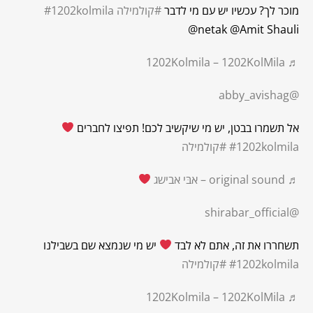
מוכר לך? עכשיו יש עם מי לדבר
#קולמילה
#1202kolmila
@netak @Amit Shauli
♬ 1202Kolmila – 1202KolMila
@abby_avishag
אל תשמרו בבטן, יש מי שיקשיב לכם! תפיצו לחברים
#1202kolmila
#קולמילה
♬ original sound – אבּי אבישג
@shirabar_official
תשחררו את זה, אתם לא לבד
יש מי שנמצא שם בשבילנו
#1202kolmila
#קולמילה
♬ 1202Kolmila – 1202KolMila