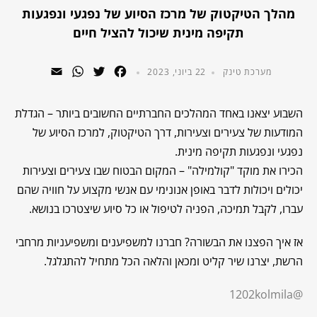
מהלך הטיקטוק של מרכז הסיוע של נפגעי ונפגעות
תקיפה מינית שיכול להציל חיים
WhatsApp
Email
Twitter
Facebook
מערכת טינק
22 ביוני, 2023
השבוע יצאנו באחד המהלכים החברתיים החשובים ביותר – הגדלת
המודעות של צעירים וצעירות, דרך הטיקטוק, למרכז הסיוע של
נפגעי ונפגעות תקיפה מינית.
הכירו את מוקד "קולמילה" – המקום הבטוח שבו צעירים וצעירות
יכולים ויכולות לדבר באופן אנונימי עם אנשי מקצוע על חוויה שהם
עברו, לקבל תמיכה, הפניה לטיפול או כל סיוע שיצטרכו בנושא.
אז איך הפצנו את הבשורה? חברנו למשפיענים ומשפיעניות מרחבי
הרשת, יצרנו שיר קליט ומכאן והלאה הכל מתחיל להתגלגל.
@1202kolmila