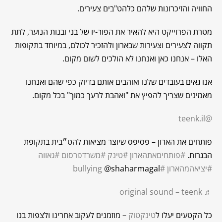
החוויה והזיכרונות שלהם כלהט"בים צעירים.
מטרת הפרוייקט היא להאיר את הפור-יו של בני ובנות הנוער, לתת
תקווה לצעירים וצעירות שבארון ולהזכיר לכולם, במיוחד בתקופות
האלו – אנחנו כאן ואנחנו לא הולכים לשום מקום.
אנו גאים בעובדים שלנו ואוהבים אותם בדיוק כפי שהם ואנחנו
מאמינים שצריך להפיץ את "ואהבת לרעך כמוך" בכל מקום.
@teenk.il
פותחים את הארון – פסיפס שיוצר מציאות להט״בית בתקופת
הבגרות.
#פותחיםאתהארון
#טינק
#משרדפרסום
#גאווה
#יציאהמהארון
#bullying
@shaharmagal
♬ original sound – teenk
כל הקטעים יעלו ל
טינקטוק
– מוזמנים לעקוב אחרינו ולצפות בנו