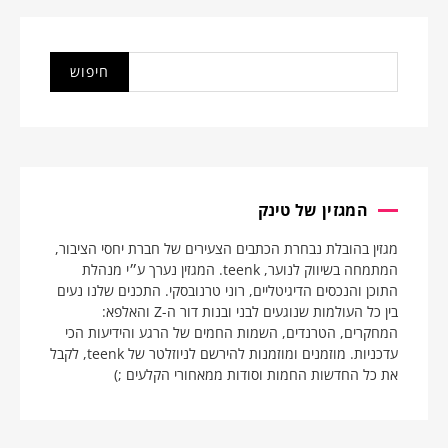
המגזין של טינק
מגזין בהובלת נבחרת הכתבים הצעירים של חברת יחסי הציבור,
המתמחה בשיווק לנוער, teenk. המגזין נערך ע״י מנהלת
התוכן והנכסים הדיגיטליים, רוני טרנובסקי. התכנים שלנו נעים
בין כל העולמות שנוגעים לבני ובנות דור ה-Z והאלפא:
המחקרים, הטרנדים, השמות החמים של הרגע והידיעות הכי
עדכניות. מוזמנים ומוזמנות להירשם לניוזלטר של teenk, לקבל
את כל החדשות החמות וסודות ממאחורי הקלעים ;)