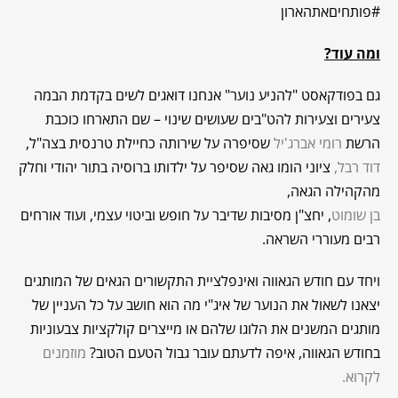
#פותחיםאתהארון
ומה עוד?
גם בפודקאסט "להניע נוער" אנחנו דואגים לשים בקדמת הבמה
צעירים וצעירות להט"בים שעושים שינוי – שם התארחו כוכבת
הרשת
רומי אברג'יל
שסיפרה על שירותה כחיילת טרנסית בצה"ל,
דוד רבל,
ציוני הומו גאה שסיפר על ילדותו ברוסיה בתור יהודי וחלק
מהקהילה הגאה,
בן שומוט
, יחצ"ן מסיבות שדיבר על חופש וביטוי עצמי, ועוד אורחים
רבים מעוררי השראה.
ויחד עם חודש הגאווה ואינפלציית התקשורים הגאים של המותגים
יצאנו לשאול את הנוער של איג"י מה הוא חושב על כל העניין של
מותגים המשנים את הלוגו שלהם או מייצרים קולקציות צבעוניות
בחודש הגאווה, איפה לדעתם עובר גבול הטעם הטוב?
מוזמנים
לקרוא.