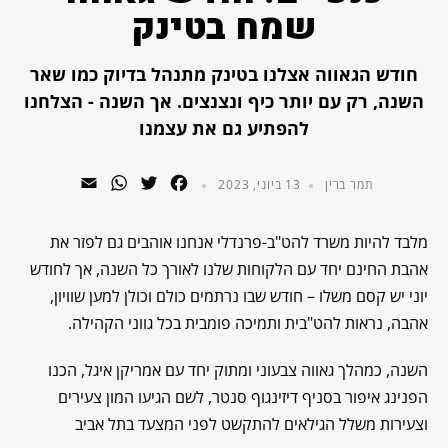
שמח בטינק
חודש הגאווה אצלנו בטינק מתנהל בדיוק כמו שאר
השנה, רק עם יותר כיף ונצנצים. אך השנה - הצלחנו
להפתיע גם את עצמנו
WhatsApp
Email
Twitter
Facebook
תמר ברין
13 ביוני, 2023
מלבד להיות משרד להט"ב-פרנדלי אנחנו אוהבים גם לפזר את
אהבת החינם יחד עם הלקוחות שלנו לאורך כל השנה, אך לחודש
יוני יש קסם משלו – חודש שבו נרתמים כולם וכולן למען שוויון,
אהבה, נראות להט"בית ותמיכה פומבית בכל גווני הקהילה.
השנה, כמהלך גאווה צבעוני ומתוק יחד עם אמריקן איגל, הכנו
הפנינג איפור בסניף דיזינגוף סנטר, לשם הגיעו המון צעירים
וצעירות משלל הגילאים להתקשט לפני המצעד בתל אביב