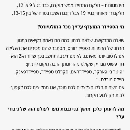
היו מגוונות – חלקם התחילו ממש מוקדם, כבר בגיל 9 או 12,
חלקם די מאוחר בגיל 19 אבל רובם השיבו בטווח של בין 13-15.
מי הספיידר המועדף עלייך מכל המולטיורס?
שאלה מתבקשת, שבאה לבחון כמה הם באמת בקיאים במגוון
הרחב של הדמויות בספיידרוורס, מסתבר שהם מכירים את העלילה
אפילו טוב יותר מאיתנו, לא מפתיע בהתחשב בכך שדור ה-Z הוא
דור פשוט מבריק שקולט מהר ונותן הרבה מקום לדמיון:
"פיטר בי פארקר, ספיידרהאם, סקרלט ספיידר, ספיידרפאנק,
מיילס מורלס…"
אם השמות הללו מצלצלים לכם מוכר, אנו ממליצים לכם לקפוץ
לבית הקולנוע הקרוב.
מה לדעתך כלכך מושך בני ובנות נוער לעולם הזה של גיבורי
על?