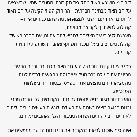
דור ה-Z הושפע מאוד מתקופת הקורונה והסגרים שהיו, שהשפיעו
עליהם מאוד מבחינה חברתית – הריחוק הפיזי הקשה עליהם מאוד
להתחבר אחד עם השני ולמצוא את מה שהם כמהים אליו –
קהילה, להשתייך לקבוצה מסוימת,
הערצה לגיבורי על מצליחה להביא להם את זה, את החברותא של
קהילת מעריצים בעלי מכנה משותף ואהבה משותפת לדמויות
קומיקס.
כפי שציינו קודם, דור ה-Z הוא דור מאוד חכם, בני ובנות הנוער
מבינים את העולם כבר מגיל צעיר והם מחפשים דרכים לנוח
מהמציאות, הם מוצאים את הספייס הבטוח הזה בעולמות
הפנטזיה.
הוא גם דור מאוד רגיש יחסית לדורותיו הקודמים, לכן הרבה מבני
ובנות הנוער רוצים לשנות את העולם, לעשות מעשים טובים, לעזור
לאחרים והם לוקחים השראה מגיבורי העל האהובים עליהם.
איזה כיף שזכינו לראות בהקרנה את בני ובנות הנוער מממשים את