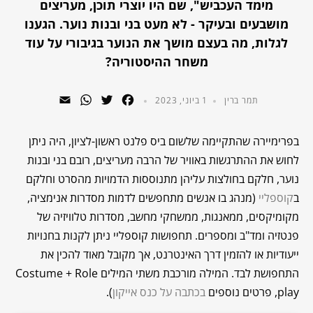
מימד העכביש", שם היו יוצרי תוכן, מעריצים
מושבעים ובעיקר - לא מעט בני ובנות נוער. הגענו
לגלות, מה בעצם מושך את הנוער בגיבורי על עוד
משחר ההיסטוריה?
WhatsApp
Email
Twitter
Facebook
תמר ברין
1 ביוני, 2023
בפרימיירה שהתקיימה שלשום ביס פלנט ראשון-לציון, היה ניתן
לחוש את ההתרגשות באוויר של הרבה מעריצים, רובם בני ובנות
נוער, חלקם בחולצות עליהן מתנוססות הדמויות מהסרט וחלקם
ב
קוספליי
(מנהג בו אנשים מתחפשים לדמות מסדרות אנימציה,
מקומיקסים, ממאנגות, ממשחקי מחשב, מסדרות טלוויזיה של
פנטזיה ומד"ב ומספרים. תחפושות קוספליי ניתן לקנות בחנויות
ייעודיות או להזמין דרך האינטרנט, אך מקובל מאוד להכין את
התחפושת לבד. המילה מורכבת משתי המילים Costume + Role
play, פרטים נוספים
בכתבה על כנס אייקון
).