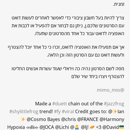
זמנית.
צריך להיות בעל חשבון ציבורי כדי לאפשר לאחרים לעשות דואט
עם הסרטונים שלכם.ן, ניתן גם לבחור אם להפעיל או לכבות את
האופציה לדואט עבור כל אחד מהסרטונים שתעלו.
אך אם תפעילו את האופציה לדואט, זכרו כי כל אחד יוכל להצטרף
ולעשות דואט גם עם הסרטון הזה וכן הלאה.
מפה לשם הסרטון נהיה כה ויראלי שעוד עשרות אנשים החליטו
להצטרף ויצרו ביחד שיר שלם
@mimo_mio
Made a
#duett
chain out of the
#jazzfrog
#shylittlefrog
trend!
#fy
#viral
Credit goes to: @
Ian
@Cosmo Bayes @chris @FRANCE @Harmony
Hypoxia ◃◃ⅠⅠ▹▹ @JOCA @Lichi @
@lj!
<3 @David