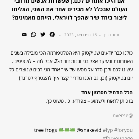
אם היינו אומרים לכם.ן שעשרות אנשים מרחבי
העולם שבכלל לא מכירים אחד את השני, הצליחו
ליצור ביחד שיר שהפך לויראלי, הייתם מאמינים?
WhatsApp
Email
Twitter
Facebook
תמר ברין
16 בפברואר, 2023
כולנו כבר יודעים שטיקטוק היא הפלטפורמה הכי מובילה בשנים
האחרונות ובעיקר אצל בני ובנות דור ה-Z, אבל לזה – לא ציפינו.
עשינו לכם ולכן סדר על מסעו של שיר אחד מני רבים שנוצרים כל
יום בטיקטוק (וכן, גם הכנו מדריך קצר איך להצטרף לטרנד)
הכל התחיל מסרטון אחד
בו ניתן לראות ולשמוע – צפרדע. כן, פשוט כך.
@inverse
tree frogs
@snakevid
#fyp
#foryou
#foryoupage