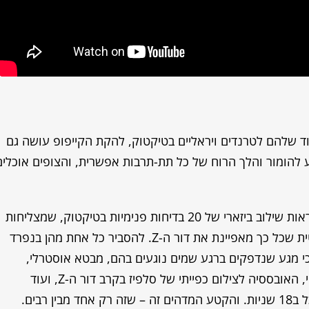
ד שלהם לטרנדים ויראליים בטיקטוק, להקת הקייפופ עושה גם
 להומור והלך הרוח של כל תת-תרבות אפשרית, והצופים אוכלים
בסרטון האחרון שעלה בעמוד של הלהקה, ניתן לראות שילוב ביזארי של 20 בדיחות פנימיות בטיקטוק, שמצליחות
להשתלב באופן הרמוני אחת בשניה, בדרך הכאוטית שכל כך מאפיינת את דור ה-Z. להסביר כל אחת מהן בנפרד
י מגע שנדפקים ברגע שמים נוגעים בהם, מבטא אוסטרלי,
אובססיביות של מעריצים ללהקות קייפופ, אפל פיי, האובססיה לצילום כפייתי של סלפיז בקרב דור ה-Z, ועוד
 רבים.