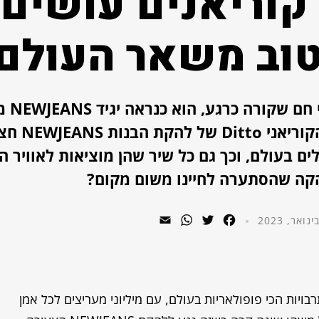
קוריאנים עושים
טוב משאר העולם
אם תשאלו כל חובב קייפו
להסס. כבר מעל חודש עבר מאז ש
ם בעולם, וכך גם כל שיר שהן מוציאות לאוויר ה
הקה שהסתערה לחיינו משום מקום?
WhatsApp
Email
Twitter
Facebook
ויות הכי פופולאריות בעולם, עם מיליוני מעריצים לכל אמן