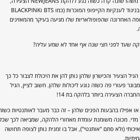
ולהקה שמשתייך לז'אנר והתנועה החברתית. אבל משהו שונה קרה כשזה נגע ללהקת NEWJEANS הצעירה,
מכיוון שDitto הוא לא הלהיט הקוריאני הרגיל, כי בניגוד לענקיות הקייפופ המוכרות (כמו BTS וBLACKPINK
פה האחרונה שהפופולאריות שלו מגיעה בעיקר מהמאזינים
.
קה שעד לפני חצי שנה אף אחד לא שמע עליה?
גיל הצעיר והכישרון שלהן נותן להן את היכולת לצבור כל כך
גר פעורי פה כשזה נוגע ליכולות שלהן. חשוב לציין, הגיל
 או אפילו בהבעות הפנים שלהן – זה כבר מעבר לאותנטיות כשזה
 קל מדי. מכונה משומנת עומדת מאחורי הלהקה, שמביאה לכך שכל
יכותי (ולא סתם "אותנטי"), אבל בו זמנית נותן לצופה תחושה
יתיות.