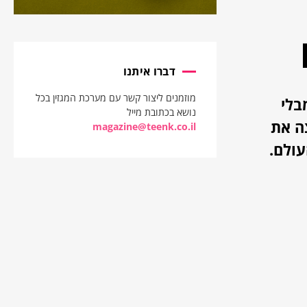
דברו איתנו
מוזמנים ליצור קשר עם מערכת המגזין בכל
פ מה הדבר הכי חם שקורה כרגע, הוא כנראה יגיד NEWJEANS מבלי
נושא בכתובת מייל
הלהיט הקוריאני Ditto של להקת הבנות NEWJEANS חצה את
magazine@teenk.co.il
עולם.