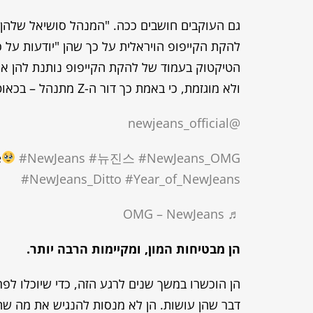
גם העוקבים חושבים ככה. "המנהל סושיאל שלהן כ
הטיקטוק בעמוד של להקת הקייפופ נותנת להן את
ולא מוגזמת, כי באמת כך דור ה-Z מתנהל – בכאוטיות הרמונית מוחלטת.
@newjeans_official
e
#NewJeans
#뉴진스
#NewJeans_OMG
#NewJeans_Ditto
#Year_of_NewJeans
♬ OMG – NewJeans
הן מבטיחות המון, ומקיימות הרבה יותר
.
הן הוכשרו במשך שנים לרגע הזה, כדי שיוכלו לפ
דבר שהן עושות. הן לא מנסות להנגיש את מה שה