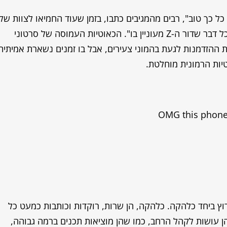
ל כך טוב", רבים מהמגיבים כתבו, בזמן שעוד החמיאו לצוות של
להקת הקייפופ הויראלית על כך שהן "יודעות על כל דבר שדור ה-Z מעוניין בו". הכאוטיות העמוסה של סרטוני
 ההזדמנות לגעת בהמוני צעירים, אבל בו זמנים נשארת אמיתית
OMG this phon
רוץ ביחד כלהקה. כלהקה, הן שרות, רוקדות וכותבות כמעט כל
ן עושות לקהל הרחב, כמו שהן מוציאות תכנים ברמה גבוהה,