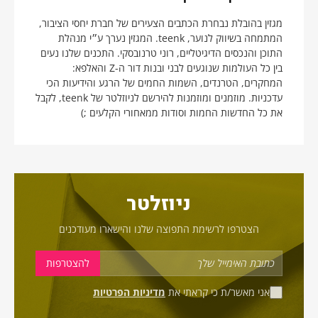
מגזין בהובלת נבחרת הכתבים הצעירים של חברת יחסי הציבור,
המתמחה בשיווק לנוער, teenk. המגזין נערך ע״י מנהלת
התוכן והנכסים הדיגיטליים, רוני טרנובסקי. התכנים שלנו נעים
בין כל העולמות שנוגעים לבני ובנות דור ה-Z והאלפא:
המחקרים, הטרנדים, השמות החמים של הרגע והידיעות הכי
עדכניות. מוזמנים ומוזמנות להירשם לניוזלטר של teenk, לקבל
את כל החדשות החמות וסודות ממאחורי הקלעים ;)
ניוזלטר
הצטרפו לרשימת התפוצה שלנו והישארו מעודכנים
אני מאשר/ת כי קראתי את
מדיניות הפרטיות