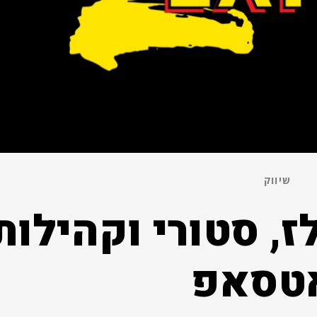
שיווק
Z Ex: רילז, סטורי וקהילות
אטסאפ