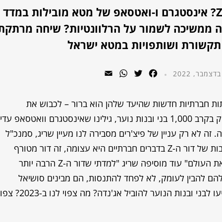
מי הרשת החברתית המובילה בקרב דור ה-Z? אינסטגרם ו-ואטסאפ של מטא מובילות במ
קה ממשיכה לשמור על הרלוונטיות? שיחה מרתקת
 תקשורת ושותפויות במטא ישראל
WhatsApp
Email
Twitter
Facebook
ות חברתיות חדשות שהיעד שלהן הוא ברור – לכבוש את
הצעירים.ות והנוער. במדד המותגים שערכנו בטינק בקרב 1,000 בני ובנות נוער, גילינו שאינסטגרם וואטסאפ עדי
 זה לא רק עניין של פיצ'רים מסבירה לנו מעיין שריג, סמנכ"ל
תקשורת ושותפויות במטא ישראל – "רמת המוערבות של דור ה-Z בדברים חברתיים היא עצומה, זה דור מטורף
שבאמת יכול לשנות את העולם והוא כבר משנה את העולם" עוד מוסיפה שריג "למדתי שדור ה-Z הרבה יותר
להם להבין לעומק, לא לפחד להתנסות, הם מבינים סושיאל
לעומק". איך הפיצ'רים החדשים של וואטסאפ יסייעו לבני ובנות הנוער להוביל אג'נדה? מה צפוי לנו ב-2023? צפו