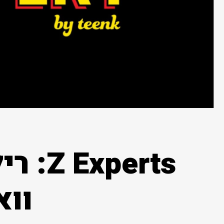
perts
וו