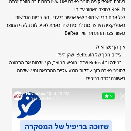
בעזרת האפליקציה סופר-פארם יאנג עשו תחרות בה הזוכה זכתה
בReFill למוצר האהוב עליה!
לכל אחת הרי יש מוצר שאי אפשר בלעדיו. הצ'קריות הגולשות
באפליקציה היו צריכות להוכיח שהן באמת לא יכולות בלעדי המוצר
כאשר צצה ההתראה של BeReal.
איך הן עשו זאת?
– צילום מסך של הBeReal שהן העלו
– במידה וב BeReal שלהן מופיע המוצר, הן שולחות את התמונה
לסופר-פארם תוך 2 דקות מרגע עליית ההתראה ומי ששלחה
ראשונה זכתה בריפיל!