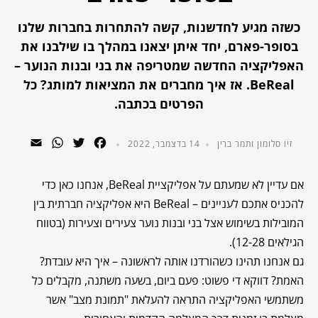
כשזה מגיע לחדשנות, קשה להתחרות בחברות שלנו
בסופר-פארם, יחד איתן יצאנו במהלך בו שילבנו את
האפליקציה החדשה שמטריפה את בני ובנות הנוער –
BeReal. אז איך מחברים את המציאות למותג? כל
הפרטים בכתבה.
hatsApp
Email
Twitter
Facebook
זיו סלומון ותמר ברין
14 בדצמבר, 2022
אם עדיין לא שמעתם על אפליקציית BeReal, אנחנו כאן כדי
להכניס אתכם לעניינים – BeReal היא אפליקציה חברתית בין
המובילות בשימוש אצל בני ובנות נוער צעירים וצעירות (בטווח
הגילאים 12-28).
גם אנחנו תהינו כשהורדנו אותה לראשונה – איך היא עובדת?
האמת? דווקא די פשוט: פעם ביום, בשעה משתנה, מקבלים כל
משתמשי האפליקציה התראה להעלאת "תמונת מצב" אשר