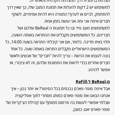
מצלמת בו זמנית דרך המצלמה הקדמית והאחורית.
למשתמש יש 2 דקות להעלות את תמונת המצב שלו, כך שאין דרך
להתחמק, לביים או לערוך! המטרה היא להיות אמיתיים, לשתף
חברים איפה אני ומה אני עושה בזמן אמת.
למשתמשים מוצג פיד ובו כל תמונות ה BeReal שלהם ושל
חבריהם. כל המשתמשים מקבלים את ההתראה באותה השעה,
תלוי באיזו מדינה. כלומר, אם אני קיבלתי התראה בשעה 14:00, כל
המשתמשים הישראליים מקבלים התראה באותה שעה. כל אחד
בונה לעצמו את הרשת – צריך להיות "חברים" של אנשים ולאשר
חברים אחרים בכדי לראות את התמונות שלהם, זה לא ציבורי, אז
אפשר להרגע.
מ-
BeReal
ל-
ReFill
אבל איפה סופר-פארם נכנסים בכל הסיפור? או יותר נכון – איך
אנחנו הבאנו את סופר-פארם כמותג מסחרי לתוך אפליקציה
שבלתי אפשרי לעשות בה פרסום ממומן? עם קהילת הצ'קריות של
סופר-פארם יאנג כמובן.