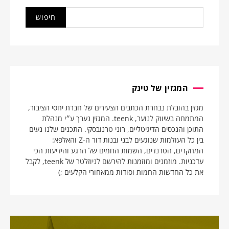
המגזין של טינק
מגזין בהובלת נבחרת הכתבים הצעירים של חברת יחסי הציבור,
המתמחה בשיווק לנוער, teenk. המגזין נערך ע״י מנהלת
התוכן והנכסים הדיגיטליים, רוני טרנובסקי. התכנים שלנו נעים
בין כל העולמות שנוגעים לבני ובנות דור ה-Z והאלפא:
המחקרים, הטרנדים, השמות החמים של הרגע והידיעות הכי
עדכניות. מוזמנים ומוזמנות להירשם לניוזלטר של teenk, לקבל
את כל החדשות החמות וסודות ממאחורי הקלעים ;)