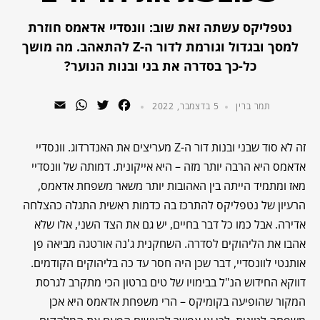
נטפליקס עשתה זאת שוב: וונסדיי אדאמס חוזרת
למסך ובגדול וגורמת לדור ה-Z להתאהב. מה מושך
כל-כך בסדרה את בני ובנות הנוער?
WhatsApp
Email
Twitter
Facebook
תמר ברין
5 בדצמבר, 2022
זה לא סוד שבני ובנות דור ה-Z מעריצים את האנדרדוג. וונסדיי
אדאמס היא הרבה יותר מזה – היא אייקונית. דמותה של וונסדיי
מאז ומתמיד הייתה בין האהובות יותר משאר משפחת אדאמס,
הרעיון של נטפליקס להתרכז בה כדמות ראשית התגלה כהצלחה
אדירה. אבל כמו כל דבר בחיים, יש גם את הצד השני, אלו שלא
אהבו את הליהוקים לסדרה. השחקנית ג'נה אורטגה מביאה פן
אותנטי לוונסדיי, דבר שכן היה חסר עד כה בליהוקים הקודמים.
דווקא החידוש הנ"ל בבימויו של טים ברטון הכי מתקרב לגרסת
המקור שהופיעה בקומיקס – הרי משפחת אדאמס היא אכן