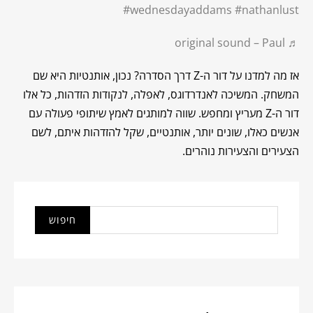
#wednesdayaddams
#nathanlust
♬ original sound – Paul
אז מה למדנו על דור ה-Z דרך הסדרה? נכון, אותנטיות היא שם
המשחק. המשיכה לאנדרדוגס, לאפלה, לנקודות הזדהות, כל אלו
דור ה-Z מעריץ ומחפש. שווה למותגים לאמץ שיתופי פעולה עם
אנשים כאלו, שונים יותר, אותנטיים, שקל להזדהות איתם, לשם
הצעירים והצעירות נוהרים.