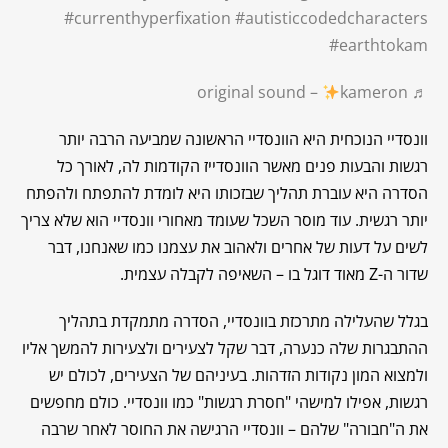
#currenthyperfixation
#autisticcodedcharacters
#earthtokam
kameron
♬ original sound –
וונסדיי הנוכחית היא הוונסדיי הראשונה שמביעה הרבה יותר
רגשות והבעות פנים מאשר הוונסדייז הקודמות לה, לאורך כל
הסדרה היא עוברת תהליך שבזכותו היא לומדת להתפתח ולהפתח
יותר רגשית. עוד מוסר השכל שעומד מאחורי וונסדיי הוא שלא צריך
לשים על דעות של אחרים ולאהוב את עצמנו כמו שאנחנו, דבר
שדור ה-Z מאוד דוגל בו – השאיפה לקבלה עצמית.
בגלל שהעלילה מתרכזת בוונסדיי, הסדרה מתמקדת בתהליך
ההתבגרות שלה כנערה, דבר שקל לצעירים ולצעירות להמשך אליו
ולמצוא המון נקודות הזדהות. בעיניהם של הצעירים, לכולם יש
רגשות, אפילו למישהי "חסרת רגשות" כמו וונסדיי. כולם מחפשים
את ה"חבורה" שלהם – וונסדיי הרגישה את החוסר לאחר שרבה