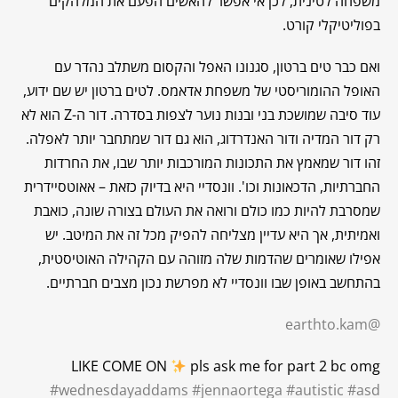
משפחה לטינית, לכן אי אפשר להאשים הפעם את המלהקים
בפוליטיקלי קורט.
ואם כבר טים ברטון, סגנונו האפל והקסום משתלב נהדר עם
האופל ההומוריסטי של משפחת אדאמס. לטים ברטון יש שם ידוע,
עוד סיבה שמושכת בני ובנות נוער לצפות בסדרה. דור ה-Z הוא לא
רק דור המדיה ודור האנדרדוג, הוא גם דור שמתחבר יותר לאפלה.
זהו דור שמאמץ את התכונות המורכבות יותר שבו, את החרדות
החברתיות, הדכאונות וכו'. וונסדיי היא בדיוק כזאת – אאוטסיידרית
שמסרבת להיות כמו כולם ורואה את העולם בצורה שונה, כואבת
ואמיתית, אך היא עדיין מצליחה להפיק מכל זה את המיטב. יש
אפילו שאומרים שהדמות שלה מזוהה עם הקהילה האוטיסטית,
בהתחשב באופן שבו וונסדיי לא מפרשת נכון מצבים חברתיים.
@earthto.kam
LIKE COME ON
pls ask me for part 2 bc omg
#wednesdayaddams
#jennaortega
#autistic
#asd