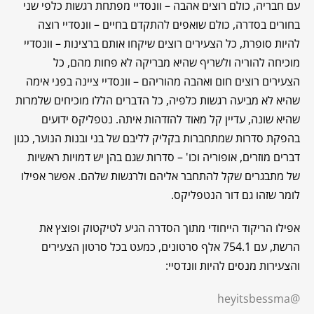
עם חבריה, כולם רוצים אהבה – וונסדיי מפתחת רגשות כלפי שני
בחורים בסדרה, כולם שואפים להתקדם בחיים – וונסדיי רוצה
להיות סופרת, כל הצעירים רוצים שיקחו אותם ברצינות – וונסדיי
מוכיחה להוריה ולשריף שהיא מבריקה לא פחות מהם, כל
הצעירים רוצים חום ואהבה מהוריהם – וונסדיי ציינה בפני אימה
שהיא לא מביעה רגשות כלפיה, כל הדברים הללו מוכיחים שלמרות
שהיא שונה, עדיין קל מאוד להזדהות איתה. נטפליקס ידועים
בהפקת סדרות שמתחברות בקליק לליבם של בני ובנות הנוער, כגון
דברים מוזרים, אופוריה וכו' – סדרות שגם בהן יש דמויות ראשיות
של מתבגרים שקל להתחבר אליהם ולרגשות שלהם. אפשר אפילו
לומר שזהו גם דור הנטפליקס.
אפילו הריקוד הייחודי מתוך הסדרה הגיע לטיקטוק ופוצץ את
הרשת, עם 754.1 אלף סרטונים, כמעט בכל סרטון הצעירים
והצעירות מנסים להיות וונדסיי:
@heyitsbessma