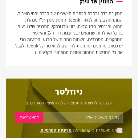
המגזין של טינק
מגזין בהובלת נבחרת הכתבים הצעירים של חברת יחסי הציבור,
המתמחה בשיווק לנוער, teenk. המגזין נערך ע״י מנהלת
התוכן והנכסים הדיגיטליים, רוני טרנובסקי. התכנים שלנו נעים
בין כל העולמות שנוגעים לבני ובנות דור ה-Z והאלפא:
המחקרים, הטרנדים, השמות החמים של הרגע והידיעות הכי
עדכניות. מוזמנים ומוזמנות להירשם לניוזלטר של teenk, לקבל
את כל החדשות החמות וסודות ממאחורי הקלעים ;)
ניוזלטר
הצטרפו לרשימת התפוצה שלנו והישארו מעודכנים
אני מאשר/ת כי קראתי את
מדיניות הפרטיות