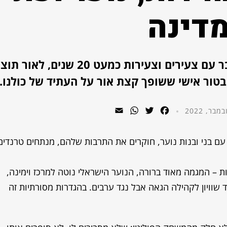
דינה
יניב ויצמן, מנכ"ל טינק, לומד, חוקר ומדבר עם צעירים וצעירות כמעט 20 שנ
טור אישי ששופך קצת אור על העתיד של כולנו.
WhatsApp
Email
Twitter
Facebook
בר כמעט שני עשורים שאנחנו עובדים ב teenk עם בני ובנות נוער, חוקרים את התרבות שלהם, מנתחים טרנדי
ת – המגמה מאוד ברורה, הנוער הישראלי נוטה למרכז וימינה,
ד שוויון לקהילה הגאה אבל נגד ערבים. בהגדרות מסורתיות זה