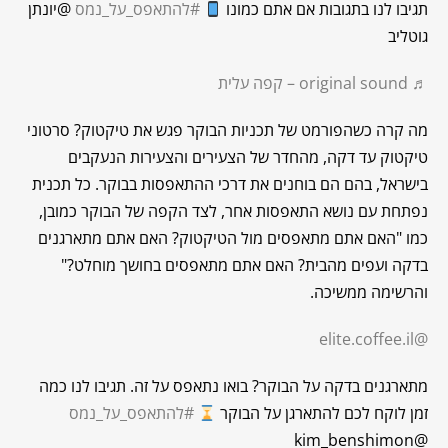
תגיבו לנו בתגובות אם אתם כמונו
#להתאפס_על_נמס
@יונתן
גוטליב
♬ original sound – קפה עלית
מה קרה כשהפורמט של תכניות הבוקר פגש את טיקטוק? סרטוני
טיקטוק עד דקה, מהחדר של הצעירים והצעירות הנעקבים
בישראל, בהם הם בוחנים את דרכי ההתאפסות בבוקר. כל תכנית
נפתחת עם נושא התאפסות אחר, לצד הקפה של הבוקר כמובן,
כמו "האם אתם מתאפסים מול הטיקטוק? האם אתם מתארגנים
בדקה ועפים מהבית? האם אתם מתאפסים בחושך מוחלט?"
והרשימה ממשיכה.
@elite.coffee.il
מתארגנים בדקה על הבוקר? בואו נתאפס על זה. תגיבו לנו כמה
זמן לוקח לכם להתארגן על הבוקר
#להתאפס_על_נמס
@kim_benshimon