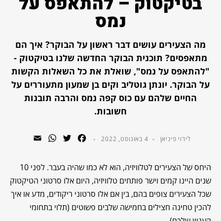
בטיקטוק – להתאפס על
נמס
מה הצעירים עושים דבר ראשון על הבוקר? איך הם
מתאפסים? תוכנית הבוקר החדשה שלנו בטיקטוק -
"להתאפס על נמס", שואלת את כל השאלות הקשות
על הבוקר. יונתן גוטליב וקים בן שמעון מתעוררים על
החיים שלהם עם כוס קפה נמס והרבה תובנות
חשובות.
WhatsApp
Email
Twitter
Facebook
לירוי פיניאן
4 באוגוסט, 2022
היחס של הצעירים לטלוויזיה, הוא לא כמו שהיה בעבר. לפני 10
שנים היינו קמים וישר פותחים טלוויזיה, היום אלו סרטוני הטיקטוק
שכל הצעירים צופים בהם, בין אם אלו סרטוני ריקודים, מדע או איך
להכין טחינה חצילים בחמישה שלבים פשוטים (תלוי בתחומי
העניין שלכם).