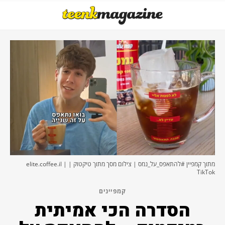
מתוך קמפיין #להתאפס_על_נמס | צילום מסך מתוך טיקטוק | elite.coffee.il |
TikTok
קמפיינים
הסדרה הכי אמיתית