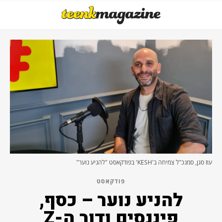
עוז סגן, סמנכ"ל צמיחה ב'KESH' בפודקאסט "להניע נוער"
פודקאסט
להניע נוער – כסף,
פיננסים ודור ה-Z