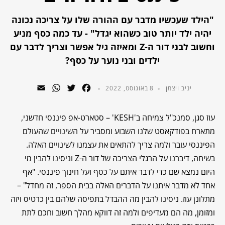
"הילד שעכשיו מדבר עם ההורה שלו על צריכה נכונה
יהיה ילד יותר טוב כשהוא יגדל" - עד כמה כסף מניע
וחשוב לבני דור ה-Z ומאיזה גיל אפשר וצריך לדבר עם
ילדים ובני נוער על כסף?
WhatsApp
Email
Twitter
Facebook
יניב ויצמן
8 באוגוסט, 2022
עוז סגן, סמנכ"ל צמיחה ב'KESH' – סטארט-אפ פיננסי חדשני,
מתארח בפודקאסט שלנו השבוע ומסביר על השינויים שהעולם
הפיננסי עובר ולמה צריך להתאים את עצמנו לשינויים האלה.
בשיחה, דיברנו על הרגלי הצריכה של דור ה-Z וניסינו להבין מי
היום נמצא שם כדי לדבר איתם על כסף ועל חינוך פיננסי. "אף
אחד לא מדבר איתנו על הדברים האלה בבית הספר, זה מחדל" –
מתלונן עוז. ניסינו להבין מה ההבדל בתפיסה שלהם בין כרטיס ויזה
ומזומן, מה הם מעדיפים ולמה זה דווקא מהלך חשוב וחכם לתת