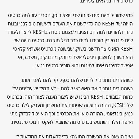
כרטיס ויזה בגילאים צעירים.
כמי שמוביל מיזם פיננסי חדשני ויוצא דופן, הסביר עוז למה כרטיס
הויזה של KESH פה כדי לשנות את העולם ולעשות טוב לבני ובנות
נוער ולהורים ולמה הם הציבו לעצמם מטרה בKESH לייצר ולעודד
שיח פיננסי בין הורים וילדים כבר בגיל מוקדם. כרטיס הויזה של
KESH הוא מוצר חדשני בשוק, שבשונה מכרטיס אשראי קלאסי
הוא משויך לחשבון דיגיטלי אשר מנותק מהבנקים, משמע, אי
אפשר להיכנס איתו למינוס והוא מזכיר כרטיס נטען.
כשההורים נותנים לילדים שלהם כסף, קל להם לאבד אותו,
כשההורים נותנים את האשראי שלהם – לא תמיד יש שליטה על
כמות הבזבוזים. KESH הבינו שיש ליצור מענה לצורך הזה. בכרטיס
של KESH, ההורה הוא זה שפתוח את החשבון ומעניק לילד כרטיס
נטען בינלאומי, ההורה טוען את הכרטיס וכך הוא יכול לבדוק מתי
ואיפה הילד השתמש בכרטיס מה שמוביל לאקט חינוכי פיננסית.
ואיך הוצאנו את הבשורה החוצה? כדי להעלות את המודעות ל