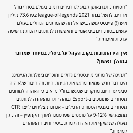
"חסויות ניתנו באופן קבוע לטורנירים דומים בעולם בסדרי גודל
אחרים, למשל בגמר league-of-legends 2021 צפו 73.6 מיליון
איש (!) פיינסט עושה בישראל מה שהמותגים הגדולים בעולם
עושים בטורנירים בינלאומיים ומאפשרת למותגים להנות מחשיפה
ערכית ואיכותית."
איך היו התגובות בקרב הקהל על ביסלי, במיוחד שמדובר
במהלך ראשון
?
"תמיכה של מותגי מיינסטרים גדולים ומוכרים בעולמות הגיימינג
הינו דבר חדש שמאוד מרגש את הגיימר, היות וזה חיבור שלא היה
טבעי עד היום. מחקרים שנעשו בחו"ל מראים כי האהדה למותגים
מסחריים שתומכים ב-Esport גבוהה יותר מהאהדה למותגים
מסחריים בענפי הספורט הרגילים – אנחנו מצליחים לייצר CTR
ממוצע של 9-12% על פוסטים שפרסמנו לאורך הקמפיין – זה נתון
מעולה שמשקף את האהדה למותג ביסלי וחיבור האוהדים
למועדון."