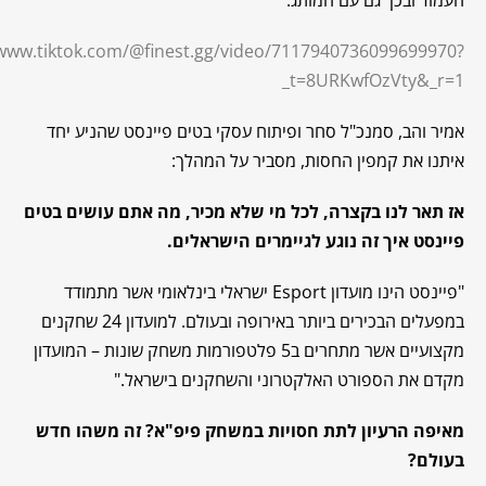
/www.tiktok.com/@finest.gg/video/7117940736099699970?
_t=8URKwfOzVty&_r=1
אמיר והב, סמנכ"ל סחר ופיתוח עסקי בטים פיינסט שהניע יחד
איתנו את קמפין החסות, מסביר על המהלך:
אז תאר לנו בקצרה, לכל מי שלא מכיר, מה אתם עושים בטים
פיינסט איך זה נוגע לגיימרים הישראלים.
"פיינסט הינו מועדון Esport ישראלי בינלאומי אשר מתמודד
במפעלים הבכירים ביותר באירופה ובעולם. למועדון 24 שחקנים
מקצועיים אשר מתחרים ב5 פלטפורמות משחק שונות – המועדון
מקדם את הספורט האלקטרוני והשחקנים בישראל."
מאיפה הרעיון לתת חסויות במשחק פיפ"א? זה משהו חדש
בעולם
?