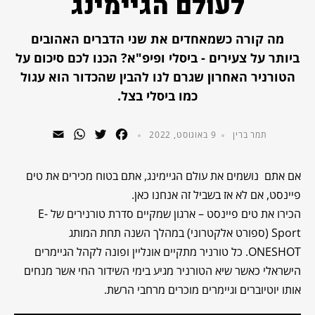
לעולם הגיימינג
מה קורה כשמאחדים את שני הדברים האהובים
ביותר על צעירים - ביסלי ופיפ"א? הכנו לכם סיכום על
הטורניר האחרון שגרם לנו להבין שהכדור הוא עגול
כמו ביסלי בצל.
WhatsApp
Email
Twitter
Facebook
תמר ברין
9 באוגוסט, 2022
אם אתם נושמים את עולם הגיימינג, אתם בטוח מכירים את טים
פיינסט, אם לא אז בשביל זה אנחנו כאן.
הכירו את טים פיינסט – ארגון שמקיים סדרת טורנירים של E-
Sport (ספורט אלקטרוני) במהלך השנה תחת המותג
ONESHOT. כל טורניר מתקיים אונליין ופונה לקהל הגיימרים
הישראלי כאשר שיא הטורניר מגיע בימי השידור החי אשר מנחים
אותו יוטיוברים וגיימרים מוכרים מרחבי הרשת.