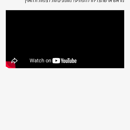
מראש או שהצליחו להפתיע? מוזמנים/ות לצפות ולהאזין