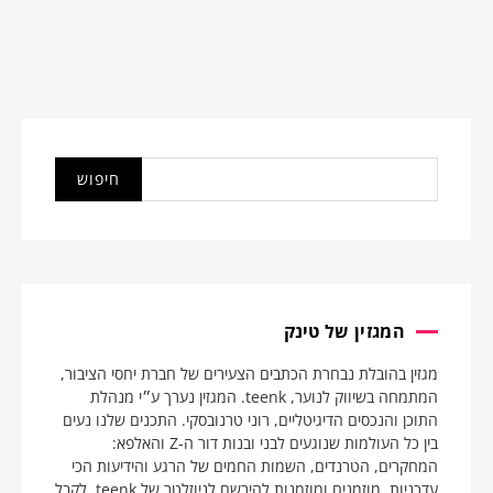
המגזין של טינק
מגזין בהובלת נבחרת הכתבים הצעירים של חברת יחסי הציבור,
המתמחה בשיווק לנוער, teenk. המגזין נערך ע״י מנהלת
התוכן והנכסים הדיגיטליים, רוני טרנובסקי. התכנים שלנו נעים
בין כל העולמות שנוגעים לבני ובנות דור ה-Z והאלפא:
המחקרים, הטרנדים, השמות החמים של הרגע והידיעות הכי
עדכניות. מוזמנים ומוזמנות להירשם לניוזלטר של teenk, לקבל