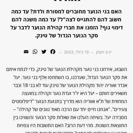
האם בני הנוער מחוברים למסורת ולדת? עד כמה
חשוב להם להתגייס לצה"ל? עד כמה משנה להם
דימוי גוף? הזמנו את חברי קהילת הנוער לדבר על
סקר הנוער הגדול של טינק.
WhatsApp
Email
Twitter
Facebook
יניב ויצמן
10 ביולי, 2022
השבוע, אירחנו בני נוער מקהילת הנוער של טינק, כדי לנתח איתם
את סקר הנוער הגדול, שערכנו, בו השתתפו אלף בני נוער. יעל
אנדר ואוריה יהוד מקהילת הנוער של טינק עוד לא בני 18 וכבר
משאירים חותם – יעל היא יו"ר ועדת נוער וקהילה במועצה
המחוזית של ת"א ואוריה הוא מדריך בתנועת הנוער "דיפלומטים
צעירים". "אנחנו חיים יחד עם הרבה מאוד גוונים של קהילה" –
מסבירה יעל. בשיחה העלנו את שאלות סקר הנוער והשווינו בין
התוצאות השונות. מהי דעת הרוב? האם התשובות היו צפויות