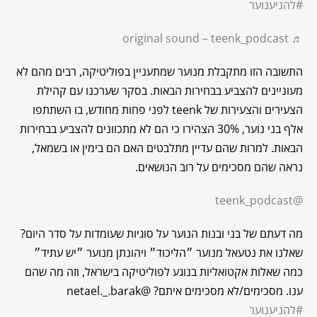
#להניענוער
♬ original sound – teenk_podcast
התשובה הזו מתקבלת מנוער שמתעניין בפוליטיקה, רבים מהם לא
מעוניינים להצביע בבחירות הבאות. בסקר שערכנו עם קהילת
הצעירים והצעירות של teenk לפני פחות מחודש, בו השתתפו
אלף בני נוער, 30% הצהירו כי הם לא מתכוונים להצביע בבחירות
הבאות. למרות שהם עדיין מתלבטים האם הם בימין או בשמאל,
נראה שהם מסכימים על רוב הנושאים.
@teenk_podcast
מה דעתם של בני ובנות הנוער על סוגיות שעומדות על סדר היום?
שאלנו את נטעאל מנוער ״הליכוד״ ויהונתן מנוער ״יש עתיד״
כמה שאלות אקטואליות בנוגע לפוליטיקה בישראל, וזה מה שהם
ענו. מסכימים/לא מסכימים איתם? @netael._.barak
#להניענוער