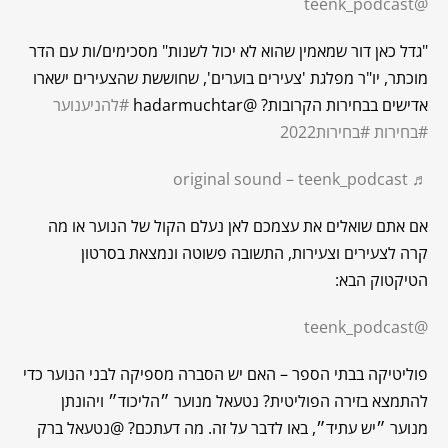
@teenk_podcast
"גדל כאן דור שמאמין שהוא לא יכול לשנות" מסכימים/ות עם הדר
מוכתר, יו"ר מפלגת 'צעירים בוערים', שחוששת שהצעירים ישארו
אדישים בבחירות הקרובות? @hadarmuchtar
#להניענוער
#בחירות
#בחירות2022
♬ original sound – teenk_podcast
אם אתם שואלים את עצמכם לאן נעלם הקול של הנוער או מה
קרה לצעירים וצעירות, התשובה פשוטה ונמצאת בסרטון
הטיקטוק הבא:
@teenk_podcast
פוליטיקה בבתי הספר – האם יש הסברה מספיקה לבני הנוער כדי
להתמצא בזירה הפוליטית? נטעאל מנוער ״הליכוד״ ויהונתן
מנוער ״יש עתיד״, באו לדבר על זה. מה דעתכם? @נטעאל ברק