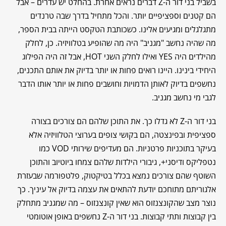
בשביל בני דור ה-Z דברים נראים אחרת. בהחלט יש עדרים – אבל
הם קטנים וספציפיים יותר. והכל מתחיל בדרך שבה טרנדים
מתגלגלים ומגיעים אלינו. כשכותבת הטקסט הייתה בבית הספר,
מה שהיה נחשב "מגניב" היה מה שהופיע בטלוויזיה. כן, לחלק
מהילדים היה YES ואילו לחלק השני HOT, אבל זה היה הפילוג
היחידי בינינו. היינו רואים פחות או יותר בדיוק את אותם התכנים,
נחשפים בדיוק לאותן הדמויות וחושבים פחות או יותר אותו הדבר
לגבי מי נחשב מגניב.
בני דור ה-Z לא גדלו כך. את התוכן שלהם הם צורכים בצורה
ספציפית ובפינצטה, הם בקושי צופים בערוצי הטלוויזיה אלא
בעיקר בתוכניות פרטניות. הם מעדיפים שירותי VOD כמו
נטפליקס ודיסני+, גיבורי הילדות שלהם צמחו ביוטיוב והתוכן
השוטף שהם צורכים נמצא בכלל בטיקטוק, פלטפורמה שבעזרת
אלגוריתם מתוחכם יודעת להתאים את עצמה בדיוק אל עיניך. כך
נוצר מצב שהקונצנזוס הוא שאין קונצנזוס – מה שמגניב מתחלק
בין קבוצות ותתי קבוצות. בני דור ה-Z נחשפים באופן אוטומטי