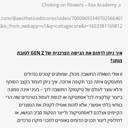
♬ Choking on Flowers – Fox Academy
ok.com/@aestheticeditcores/video/7000069334970256646?
=1&is_from_webapp=v1&q=cottagecore&t=1653381169812
איך ניתן לרתום את הגישה הצרכנית של
GEN Z
לטובת
מותג?
זו אולי השאלה החשובה מכולן, שמותגים קטנים כגדולים
מתעסקים איתה כבר תקופה ארוכה. איך ניתן לעמוד בקצב הסוחף
והלא עוצר לעולם של טיקטוק? התשובה לכך – בעיני אינה טמונה
בייצור קולקציה לכל אסתטיקה או לנסות לעמוד בטרנדים שזה הרי
בוודאי בלתי אפשרי. אלא לזהות ואפילו לקטלג את המוצרים
הקיימים אצלכם ל'אסתטיקות' ולייצר הפקות סביב הנושא, או
לחילופין ליצור תכנים הדומים באופיים לתכני מיקרו טרנדים.