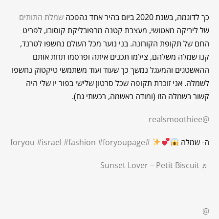
כך לדוגמה, בשנת 2020 ביום בהיר אחד נהפכה
שמלת התותים
של ליריקה מאטושי, מעצבת קטנה מרפובליקת קוסובו, לפריט
החם של תקופת הקורונה. בני נוער מכל העולם נחשפו לטרנד,
קנו שמלה משלהם, צילמו תכנים איתה ופרסמו תחת אותם
ההאשטגים והמעגל נמשך כך שעוד ועוד משתמשי טיקטוק נחשפו
לשמלה. אני זוכרת תקופה שכל סרטון שלישי בפור יו שלי היה
קשור בשמלה הזו (ומודה באשמה, רכשתי גם).
@realsmoothiee
ה- שמלה
#foryou
#foryoupage
#fashion
#israel
♬ Sunset Lover – Petit Biscuit
@