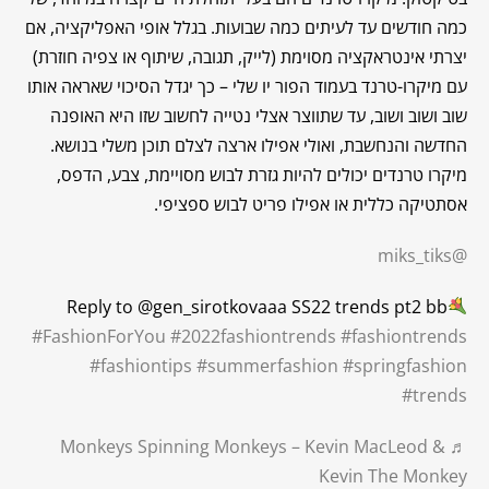
כמה חודשים עד לעיתים כמה שבועות. בגלל אופי האפליקציה, אם
יצרתי אינטראקציה מסוימת (לייק, תגובה, שיתוף או צפיה חוזרת)
עם מיקרו-טרנד בעמוד הפור יו שלי – כך יגדל הסיכוי שאראה אותו
שוב ושוב ושוב, עד שתווצר אצלי נטייה לחשוב שזו היא האופנה
החדשה והנחשבת, ואולי אפילו ארצה לצלם תוכן משלי בנושא.
מיקרו טרנדים יכולים להיות גזרת לבוש מסויימת, צבע, הדפס,
אסתטיקה כללית או אפילו פריט לבוש ספציפי.
@miks_tiks
Reply to @gen_sirotkovaaa SS22 trends pt2 bb
#FashionForYou
#2022fashiontrends
#fashiontrends
#fashiontips
#summerfashion
#springfashion
#trends
♬ Monkeys Spinning Monkeys – Kevin MacLeod &
Kevin The Monkey