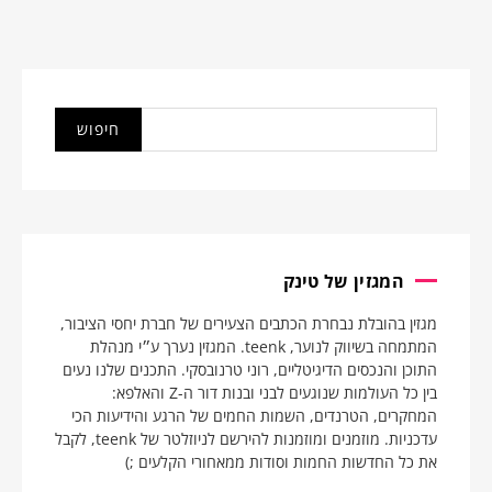
המגזין של טינק
מגזין בהובלת נבחרת הכתבים הצעירים של חברת יחסי הציבור,
המתמחה בשיווק לנוער, teenk. המגזין נערך ע״י מנהלת
התוכן והנכסים הדיגיטליים, רוני טרנובסקי. התכנים שלנו נעים
בין כל העולמות שנוגעים לבני ובנות דור ה-Z והאלפא:
המחקרים, הטרנדים, השמות החמים של הרגע והידיעות הכי
עדכניות. מוזמנים ומוזמנות להירשם לניוזלטר של teenk, לקבל
את כל החדשות החמות וסודות ממאחורי הקלעים ;)