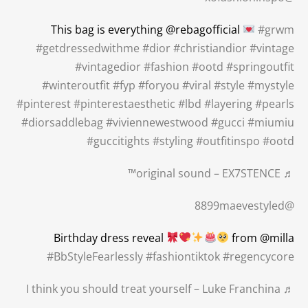
This bag is everything @rebagofficial
#grwm
#getdressedwithme
#dior
#christiandior
#vintage
#vintagedior
#fashion
#ootd
#springoutfit
#winteroutfit
#fyp
#foryou
#viral
#style
#mystyle
#pinterest
#pinterestaesthetic
#lbd
#layering
#pearls
#diorsaddlebag
#viviennewestwood
#gucci
#miumiu
#guccitights
#styling
#outfitinspo
#ootd
♬ original sound – EX7STENCE™
@8899maevestyled
Birthday dress reveal
from @milla
#BbStyleFearlessly
#fashiontiktok
#regencycore
♬ I think you should treat yourself – Luke Franchina