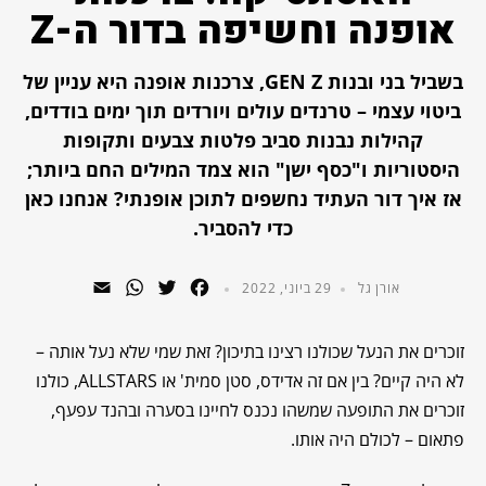
אופנה וחשיפה בדור ה-Z
בשביל בני ובנות GEN Z, צרכנות אופנה היא עניין של
ביטוי עצמי – טרנדים עולים ויורדים תוך ימים בודדים,
קהילות נבנות סביב פלטות צבעים ותקופות
היסטוריות ו"כסף ישן" הוא צמד המילים החם ביותר;
אז איך דור העתיד נחשפים לתוכן אופנתי? אנחנו כאן
כדי להסביר.
WhatsApp
Email
Twitter
Facebook
אורן גל
29 ביוני, 2022
זוכרים את הנעל שכולנו רצינו בתיכון? זאת שמי שלא נעל אותה –
לא היה קיים? בין אם זה אדידס, סטן סמית' או ALLSTARS, כולנו
זוכרים את התופעה שמשהו נכנס לחיינו בסערה ובהנד עפעף,
פתאום – לכולם היה אותו.