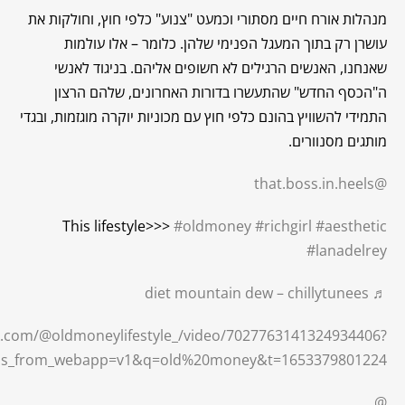
מנהלות אורח חיים מסתורי וכמעט "צנוע" כלפי חוץ, וחולקות את
עושרן רק בתוך המעגל הפנימי שלהן. כלומר – אלו עולמות
שאנחנו, האנשים הרגילים לא חשופים אליהם. בניגוד לאנשי
ה"הכסף החדש" שהתעשרו בדורות האחרונים, שלהם הרצון
התמידי להשוויץ בהונם כלפי חוץ עם מכוניות יוקרה מוגזמות, ובגדי
מותגים מסנוורים.
@that.boss.in.heels
This lifestyle>>>
#oldmoney
#richgirl
#aesthetic
#lanadelrey
♬ diet mountain dew – chillytunees
ok.com/@oldmoneylifestyle_/video/7027763141324934406?
&is_from_webapp=v1&q=old%20money&t=1653379801224
@