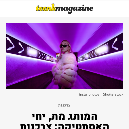
insta_photos | Shutterstock
צרכנות
המותג מת, יחי
האסתטיקה: צרכנות