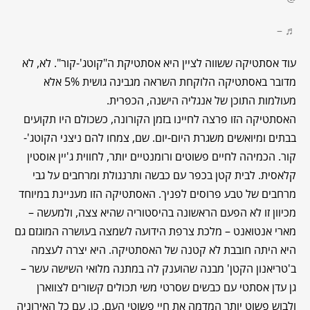
♬ –
עוד אסתטיקה ששווה לציין היא אסתטיקת ה"קוטג'-קור". לא, לא
מדובר באסתטיקה הלוקחת השראה מגבינה גושית 5% אלא
מעולמות התוכן של אנגליה הישנה, הכפרית.
האסתטיקה הזו פרצה לחיינו בזמן הקורונה, כשכולם היו תקועים
בבתים ומיואשים משגרת היום-יום. שם, צמחו להם ניצני הקוטג'-
קור. הכמיהה לחיים פשוטים ורומנטיים יותר, לחווית ג'יין אוסטין
קלאסית. לבית קטן בכפר עם כבשה ותרנגולת ומרחבים על גבי
מרחבים של טבע פרוסים לפניך. האסתטיקה הזו מעניינת במיוחד
מכיוון זו לא הפעם הראשונה בהיסטוריה שהיא צצה, ולמעשה –
מארי אנטואנט – מלכת צרפת הידועה לשמצה בעושרה המוגזם גם
היא היתה חובבת לא קטנה של האסתטיקה. היא יצרה לעצמה
ב'טריאנון הקטן' מבנה שהוענק לה במתנה מלואי השישה עשר –
גן עדן אסתטי עם כבשים שסרטי משי תכולים קשורים לצווארן
ולבוש פשוט יותר המדמה את חיי פשוטי העם. כן. עם כל האירוניה