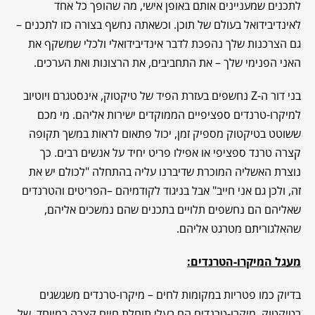
לתכנים שמעניינים אותם באופן אישי, מה שהופך כל אחד
לאינדיבידואל בעולם של תוכן. וכשאתה נחשף בצורה כזו לתכנים –
גם הצרכנות שלך נהפכת לדבר אינדיבידואלי ולכלי שמשקף את
האני הפנימי שלך – את התחביבים, את הרצונות ואת הערכים.
בני דור ה-Z נחשפים בעזרת הפיד של טיקטוק, אינסטגרם ויוטיוב
למיקרו-טרנדים ספציפיים הממוקדים ישירות אליהם. מי מכם
ששוטט בטיקטוק מספיק זמן, יכול פתאום לראות במשך תקופה
קצרה טרנד ספציפי או אפילו פריט יחיד על אנשים רבים. כך
נוצרת האשליה המוכרת שדיברנו עליה בהתחלה "לכולם יש את
זה, ולכן גם אני חייב" אבל בניגוד לקודמיהם –הפריטים והטרנדים
שאליהם הם נחשפים תלויים בתכנים שהם נמשכים אליהם,
שהאלגוריתם מטרגט אליהם.
מעגל המיקרו-הטרנדים:
בדיוק כמו פטריות במקומות לחים – מיקרו-טרנדים משגשגים
בטיקטוק. מיקרו-טרנדים הם בעלי תוחלת חיים קצרה במיוחד, של