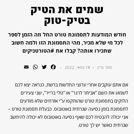
שמים את הטיק
בטיק-טוק
חודש המודעות לתסמונת טורט החל וזה הזמן לספר
לכל מי שלא מכיר, מהי התסמונת הזו ולמה חשוב
שתכירו אותה? קבלו את #הטורטניקים
WhatsApp
Email
Twitter
Facebook
תמר ברין
18 במאי, 2022
אם אתם עוקבים אחרי ערוצי החדשות ברשת, כנראה יצא לכם
לשמוע את השם "אביתר לרנר" או "טלי ברייר", שני צעירים
הלוקים בתסמונת טורט שהותקפו ע"י אזרחים שלא מודעים
לתסמונת בזמן נסיעה שגרתית באוטובוס. כבעלת תסמונת טורט –
אני יכולה להבטיח לכם שאף נסיעה באוטובוס לא יכולה להיחשב
שגרתית כאשר יש לך טורט.