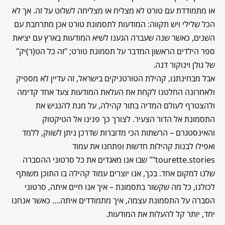
או מתמודדת עם טורט לא מצליח או מצליחה לשלוט על זה. אך לא
הכל שלילי ויש תקווה: המודעות לתסמונת טורט אכן מתרחבת עם
השנים, כאשר שנה שעברה הגענו לשיא המודעות בארץ עם יציאת
ספר הילדים הראשון המדבר על תסמונת טורט; "זה כל הט(ר)יק"
של גולן וינוקור דנה.
אבל מבחינתנו, קהילת הטורטניקים בישראל, זה עדיין לא מספיק
ולאחרונה החלטנו לקחת את העלאת המודעות צעד אחד קדימה
ולהצטרף לעולם המדיה בתור קהילה, על מנת להנגיש את
התסמונת אל הדור הצעיר. לצורך כך פנינו אל הטיקטוק
והאינסטגרם – הרשתות הכי מדוברות שדרכן ניתן לשווק, ללמד
ואפילו לבנות קהילות חדשות ופתחנו את עמוד
tourette.stories"" שבו אנו מאגדים את כל סרטוני ההסברה
שלנו למקום אחד. בכך, אנו יוצרים עמוד קהילה בו התוכן משותף
לכולנו, כל מה שקשור בתסמונת – איך אנו חיים איתה, סרטוני
הסברה על התסמונת עצמה, איך מתמודדים איתה…. כאשר אנחנו
יחד, יותר קל להעלות את המודעות.