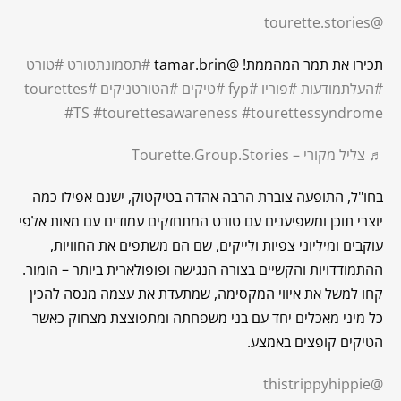
@tourette.stories
תכירו את תמר המהממת! @tamar.brin
#תסמונתטורט
#טורט
#העלתמודעות
#פוריו
#fyp
#טיקים
#הטורטניקים
#tourettes
#TS
#tourettesawareness
#tourettessyndrome
♬ צליל מקורי – Tourette.Group.Stories
בחו"ל, התופעה צוברת הרבה אהדה בטיקטוק, ישנם אפילו כמה
יוצרי תוכן ומשפיענים עם טורט המתחזקים עמודים עם מאות אלפי
עוקבים ומיליוני צפיות ולייקים, שם הם משתפים את החוויות,
ההתמודדויות והקשיים בצורה הנגישה ופופולארית ביותר – הומור.
קחו למשל את איווי המקסימה, שמתעדת את עצמה מנסה להכין
כל מיני מאכלים יחד עם בני משפחתה ומתפוצצת מצחוק כאשר
הטיקים קופצים באמצע.
@thistrippyhippie