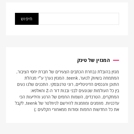
המגזין של טינק
מגזין בהובלת נבחרת הכתבים הצעירים של חברת יחסי הציבור,
המתמחה בשיווק לנוער, teenk. המגזין נערך ע״י מנהלת
התוכן והנכסים הדיגיטליים, רוני טרנובסקי. התכנים שלנו נעים
בין כל העולמות שנוגעים לבני ובנות דור ה-Z והאלפא:
המחקרים, הטרנדים, השמות החמים של הרגע והידיעות הכי
עדכניות. מוזמנים ומוזמנות להירשם לניוזלטר של teenk, לקבל
את כל החדשות החמות וסודות ממאחורי הקלעים ;)