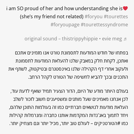
i am SO proud of her and how understanding she is
(she’s my friend not related)
#foryou
#tourettes
#foryoupage
#tourettessyndrome
♬ original sound – thistrippyhippie • evie meg
בפתחו של חודש המודעות לתסמונת טורט אנו מזמינים אתכם
ואתכן, לקחת חלק במאבק שלנו להעלאת המודעות לתסמונת
ולעקוב אחרי דף הקהילה שלנו באינסטגרם ובטיקטוק, לשתף את
התכנים ובכך להביא לחשיפה של הטורט לקהל הרחב.
בעולם היותר מודע של היום, הדור הצעיר תמיד שואף לדעת עוד,
לכן אנחנו מאמינים שעל מותגים ומשפיענים חשוב לזכור לשלב
העלאת מודעות לנושאים חברתיים כמו זה בעולמות התוכן שלהם,
ויחד לתמוך באג'נדות המקדמות אותנו כחברה ומנרמלות קהילות
כמו #הטורטניקים – לעולם טוב יותר, מכיל יותר וגם מצחיק יותר.