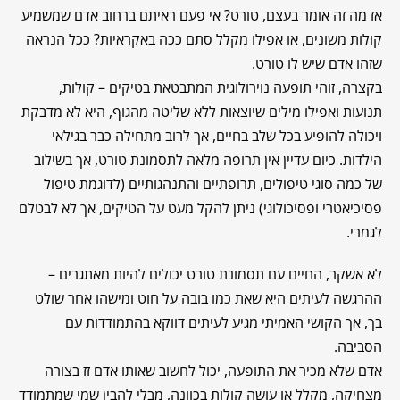
אז מה זה אומר בעצם, טורט? אי פעם ראיתם ברחוב אדם שמשמיע
קולות משונים, או אפילו מקלל סתם ככה באקראיות? ככל הנראה
שזהו אדם שיש לו טורט.
בקצרה, זוהי תופעה נוירולוגית המתבטאת בטיקים – קולות,
תנועות ואפילו מילים שיוצאות ללא שליטה מהגוף, היא לא מדבקת
ויכולה להופיע בכל שלב בחיים, אך לרוב מתחילה כבר בגילאי
הילדות. כיום עדיין אין תרופה מלאה לתסמונת טורט, אך בשילוב
של כמה סוגי טיפולים, תרופתיים והתנהגותיים (לדוגמת טיפול
פסיכיאטרי ופסיכולוגי) ניתן להקל מעט על הטיקים, אך לא לבטלם
לגמרי.
לא אשקר, החיים עם תסמונת טורט יכולים להיות מאתגרים –
ההרגשה לעיתים היא שאת כמו בובה על חוט ומישהו אחר שולט
בך, אך הקושי האמיתי מגיע לעיתים דווקא בהתמודדות עם
הסביבה.
אדם שלא מכיר את התופעה, יכול לחשוב שאותו אדם זז בצורה
מצחיקה, מקלל או עושה קולות בכוונה, מבלי להבין שמי שמתמודד