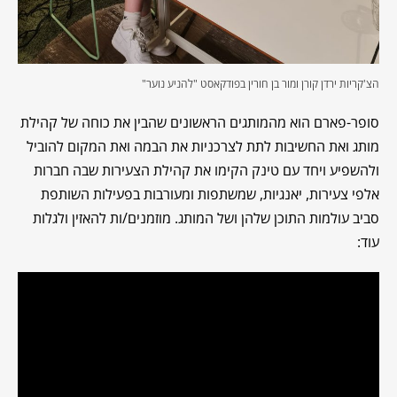
הצ'קריות ירדן קורן ומור בן חורין בפודקאסט "להניע נוער"
סופר-פארם הוא מהמותגים הראשונים שהבין את כוחה של קהילת
מותג ואת החשיבות לתת לצרכניות את הבמה ואת המקום להוביל
ולהשפיע ויחד עם טינק הקימו את קהילת הצעירות שבה חברות
אלפי צעירות, יאנגיות, שמשתפות ומעורבות בפעילות השותפת
סביב עולמות התוכן שלהן ושל המותג. מוזמנים/ות להאזין ולגלות
עוד: