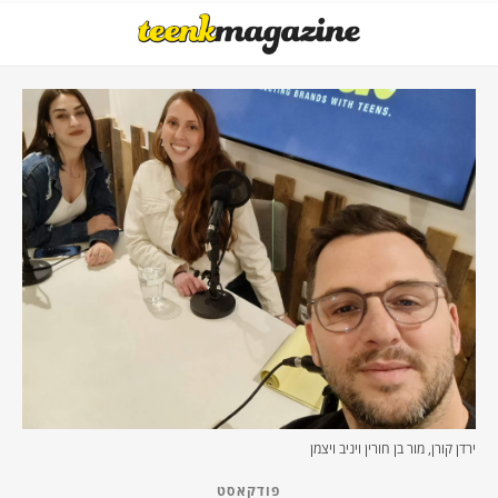
ירדן קורן, מור בן חורין ויניב ויצמן
פודקאסט