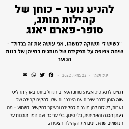
להניע נוער – כוחן של
קהילות מותג,
סופר-פארם יאנג
"כשיש לי תשוקה למשהו, אני עושה את זה בגדול" -
שיחה צפופה על תפקידם של מותגים בחייהן של בנות
הנוער
WhatsApp
Email
Twitter
Facebook
יניב ויצמן
22 במאי, 2022
דמיינו לרגע סיטואציה: מותג הפארם הגדול ביותר בארץ מחליט
שזה הזמן לדבר ישירות עם הצרכניות שלו, להקים קהילה של
נערות, לשלוח להן מוצרים לסקירה ובעיקר להקשיב ולשמוע – מה
דעתן הכנה והאמיתית, בלי סינון, בלי עריכה ועם המון תובנות על
הנושאים שמעניינים את הקהילה הצעירה.