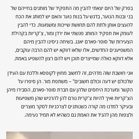
בפרק של היום יצאתי להבין מה התפקיד של מותגים בחייהם של
בני ובנות הנוער, בדגש על בנות נוער והאם יש למותג את הכח
להעצים אותן ולתת להם תחושת שייכות ומשמעות. כדי להבין
לעומק את תפקיד המותג פגשתי את ירדן ומור, צ'קריות בקהילת
הצעירות של סופר-פארם יאנג. בשיחה ניסינו להבין מיהם
המשפיענים החדשים, אלו שלאו דווקא יש להם הרבה עוקבים,
אלא דווקא כאלה שמייצרים תוכן ויש להם רצון להשפיע באמת.
אני חושבת שזה מדהים, זה לחשוב מחוץ לקופסא וללכת עם העידן
שלכולם יש דעה וכולם חשובים" – משתפת מור. הן סיפרו על
הקשר ומערכת היחסים שלהן עם חברת סופר-פארם, הסבירו מיהן
הצ'קריות ואיך להיות צ'קרית גורם להן להרגיש שהן משפיעות
ובעיקר למדנו מה קורה כשנותנים לצרכניות לסקר מוצרים
ולצפות מהן להגיד את האמת גם כשהיא לא תמיד נעימה.