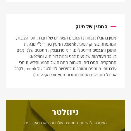
המגזין של טינק
מגזין בהובלת נבחרת הכתבים הצעירים של חברת יחסי הציבור,
המתמחה בשיווק לנוער, teenk. המגזין נערך ע״י מנהלת
התוכן והנכסים הדיגיטליים, רוני טרנובסקי. התכנים שלנו נעים
בין כל העולמות שנוגעים לבני ובנות דור ה-Z והאלפא:
המחקרים, הטרנדים, השמות החמים של הרגע והידיעות הכי
עדכניות. מוזמנים ומוזמנות להירשם לניוזלטר של teenk, לקבל
את כל החדשות החמות וסודות ממאחורי הקלעים ;)
ניוזלטר
הצטרפו לרשימת התפוצה שלנו והישארו מעודכנים