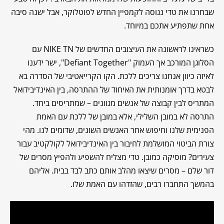
שבחרנו את טדי נגוסה לקמפיין החדש לפוטלוקר, אבל ישנה סיבה
אחת שתפתיע אתכם במיוחד.
כשראינו לראשונה את העיצובים החדשים של NIKE TN עם
הסלוגן המורכב אך העמוק "Defiant Together", ישר ידענו
לאיזה כיוון אנחנו צריכים ללכת. הקו הקרייאטיבי של הסדרה בא
לבטא בדרך אומנותית את האיחוד של ההתרסה, בין האינדיבידואל
המתריס לבין קבוצה של אנשים מגוונים – שמתריסים ביחד.
התרסה לא במובן השלילי, אלא במובן של ללכת עם האמת
הפנימית שלנו וחיפוש אחר האנשים השונים, שדומים לנו. מהי
צורת הביטוי המושלמת לחיבור בין האינדיבידואל לקולקטיב עבור
צעירים? מוסיקה כמובן. טדי מצליח להשפיע ולהפיץ מסרים של
דור שלם – מסרים שיצאו מהלב אותם כתב לבד בבית. אליהם
בהמשך התחברו רבים, שהזדהו עם האמת שלו.