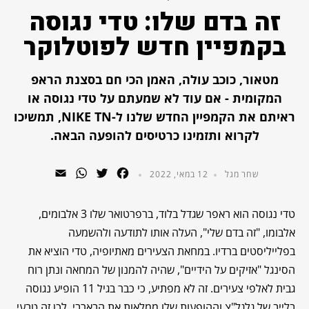
זה בדם שלו: טדי נגוסה
בקמפיין חדש לפוטלוקר
מטאור, כוכב עולה, האמן הכי חם בסצנת הראפ
המקומית - אם עוד לא שמעתם על טדי נגוסה או
ראיתם את הקמפיין החדש שלנו ל-NIKE TN, תמשיכו
לקרוא ותזמינו כרטיסים להופעה הבאה.
WhatsApp
Email
Twitter
Facebook
שחר מגל
12 במאי, 2022
טדי נגוסה הוא ראפר שגדל בלוד, ברפרטואר שלו 3 אלבומים,
אלבומו, "זה בדם שלי", העלה אותו לתודעה ולהשמעה
בפלייליסטים ברדיו. במחאת הצעירים מאתיופיה, טדי הוציא את
הסינגל "אזיקים על הידיים", שהיה להמנון של המחאה ונתן רוח
גבית לאלפי צעירים. זה לא מפתיע, כי כבר בגיל 11 הופיע נגוסה
בלייב של גלגל"צ וההופעות שלו ממלאות את הבארבי. לכן זה טבעי