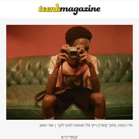
טדי נגוסה, מתוך קמפיין נייקי TN שעשינו לפוט לוקר | אורי טאוב
קמפיינים