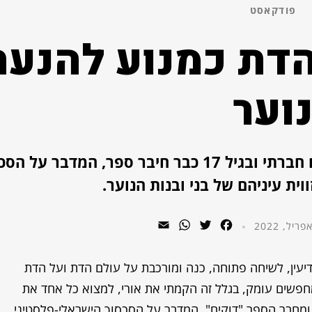
פודקאסט
הדת כמנוע להנעת
וער
הכירו את איתי הולנדר, תלמיד ישיבה, יזם חברתי ובגיל 17 כבר חיבר ספר, המדבר 
וית עיניהם של בני ובנות הנוער.
WhatsApp
Email
Twitter
Facebook
ת איתי הולנדר, תלמיד ישיבה בן 17 ממודיעין, לשיחה פתוחה, כנה ומורכבת על עולם הדת ועל הדת
מחפשים עומק, בגלל זה הקמתי את אורי, למצוא כל אחד את
י ומחבר הספר "דוקים", המדבר על הסכסוך הישראלי-פלסטיני