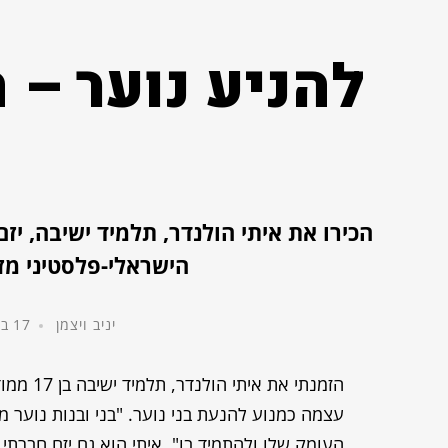
להניע נוער – 
נ
הישראלי-פלסטיני מזו
יניב ויצמן
17 באפריל, 2022
הזמנתי א
עצמה כמנוע להנעת בני נוער. "בני ובנות נוער 
העומק שלו ולהתמיד בו". איתי הוא גם יזם חברת