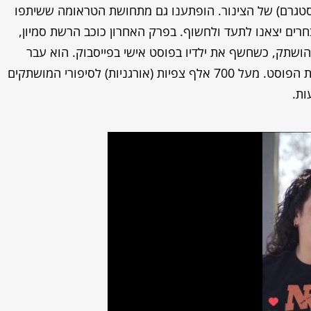
כמות הסיפורים שקיבלנו ב-DM (באינסטגרם) של הצינור. הופתענו גם מתחושת הטראומה ששיתפו
רים יצאנו לתעד ולחשוף. בפרק האחרון כוכב הרשת סמיון,
שתק, כשחשף את ילדיו בפוסט אישי בפייסבוק. הוא עבר
שיימינג שכלל גם תגובות גזעניות ונאלץ למחוק את הפוסט. מעל 700 אלף צפיות (אורגניות) לסיפורי המושתקים
ות.