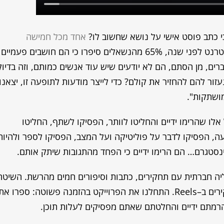
כי כתב פוסט אישי על נושא שחשוב לו?
אחד מכל חמישה
. בסקר שנערך באיגוד האינטרנט לפני שנה, 65% מהנשאלים סיפרו כי הם חושבים פעמיים
ם, מן הסתם, הם לא יודעים שיש עוד אנשים כמותם, וזה בדיוק
עזור להם להחזיר את קולם? כדי לייצר מודעות לתופעה זו, יצאנו
מושתקות".
לו שהרימו ידיים והחליטו לוותר, הפסיקו לשתף, החליטו
, הפסיקו לדבר על פוליטיקה ועל המצב, הפסיקו לספר ולהיות
נסטגרם… הם הרימו ידיים כי הפחד מהתגובות שיתק אותם.
ליה חברתית עם תחקירים, כתבות וסיפורים חמים מהרשת. השיטה
– להביא מודעות לסיפורי המושתקים בסדרת תחקירים ב–Reels. התחלנו את הפרוייקט בהזמנה פשוטה: ספרו את
רמתם ידיים והחלטתם שאתם מפסיקים לעלות תוכן.