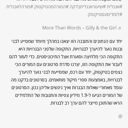
#אנגלית
#שיעוראנגליתבדקה
#המורהמהטיקטוק
#מורהלאנגלית
#לומדיםעםטיקטוק
♬ More Than Words – Gilly & the Girl
יחד עם הנתונים והתובנה הזו יצאנו במהלך מיוחד שמסייע לבני
ובנות נוער להיערך לבגרויות. התקופה שלפני הבגרויות היא
התקופה הכי מלחיצה וסוערת אצל התיכוניסטים. כדי לעזור להם
לעבור את התקופה הזו, יצרנו סדרת סרטונים עם המורים הכי
נצפים בטיקטוק, יחד עם רכס, שמסייעת לבני נוער להיערך
לבגרויות, באמצעות ספרי מיקוד מותאמים. בסרטונים בדקנו מה
עומד מאחורי שאלות הבגרות ואיך ניגשים אליהן נכון. הסרטונים
של המורים הגיעו ל-1.9 מיליון צפיות והתגובות של התלמידים
הראו שהתוכן מייצר להם ערך רב לבגרות.
@