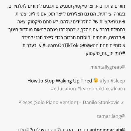
מורים פותחים ערוצי טיקטוק ומנגישים תכנים לימודים לתלמידים,
בצורה יצירתית. הם גם מצליחים לייצר תוכן עם מיליוני צפיות
ואינטראקציות של התלמידים שלהם. לא סתם טיקטוק יצאה
בתחילת דרכה עם מהלך, שבמסגרתו פנתה למאות מוסדות חינוך
ואקדמיה, מומחים ומוסדות תרבות בכדי לייצר תכני למידה
איכותיים תחת ההאשטאג LearnOnTikTok# או בעברית
#לומדים_עם_טיקטוק
@mentallygreat
How to Stop Waking Up Tired
#fyp
#sleep
#education
#learnontiktok
#learn
♬ Pieces (Solo Piano Version) – Danilo Stankovic
@tamar.lang
@antonioparlati מה כבר הכרתם? מה חדש לכם?
#סלנג