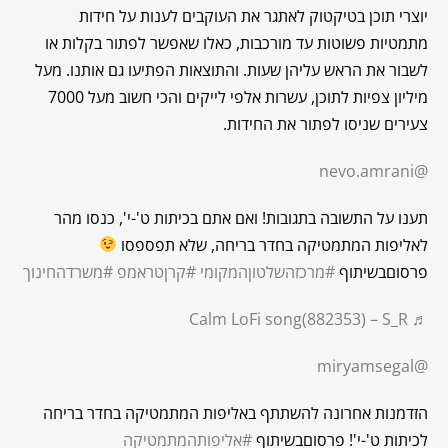
יוצרי תוכן בטיקטוק לאתגר את העוקבים לענות על חידות
מתמטיות פשוטות עד מורכבות, כאלו שאפשר לפתור בקלות או
לשבור את הראש עליהן שעות. והתוצאות הפתיעו גם אותנו. מעל
מיליון צפיות לתוכן, עשרות אלפי לייקים והכי חשוב מעל 7000
צעירים שניסו לפתור את החידות.
@nevo.amrani
תענו על התשובה בתגובות! ואם אתם בכיתות ט'-י', כנסו מהר
לאליפות המתמטיקה בחדר בריחה, שלא תפספסו
פרסוםבשיתוף
#מרכזהשלטוןהמקומי
#קרןטראמפ
#משרדהחינוך
♬ Calm LoFi song(882353) – S_R
@miryamsegal
הזדמנות אחרונה להשתתף באליפות המתמטיקה בחדר בריחה
לכיתות ט'-י'! פרסוםבשיתוף
#אליפותהמתמטיקה