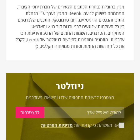
מגזין בהובלת נבחרת הכתבים הצעירים של חברת יחסי הציבור,
המתמחה בשיווק לנוער, teenk. המגזין נערך ע״י מנהלת
התוכן והנכסים הדיגיטליים, רוני טרנובסקי. התכנים שלנו נעים
בין כל העולמות שנוגעים לבני ובנות דור ה-Z והאלפא:
המחקרים, הטרנדים, השמות החמים של הרגע והידיעות הכי
עדכניות. מוזמנים ומוזמנות להירשם לניוזלטר של teenk, לקבל
את כל החדשות החמות וסודות ממאחורי הקלעים ;)
ניוזלטר
הצטרפו לרשימת התפוצה שלנו והישארו מעודכנים
אני מאשר/ת כי קראתי את
מדיניות הפרטיות