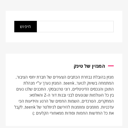
המגזין של טינק
מגזין בהובלת נבחרת הכתבים הצעירים של חברת יחסי הציבור,
המתמחה בשיווק לנוער, teenk. המגזין נערך ע״י מנהלת
התוכן והנכסים הדיגיטליים, רוני טרנובסקי. התכנים שלנו נעים
בין כל העולמות שנוגעים לבני ובנות דור ה-Z והאלפא:
המחקרים, הטרנדים, השמות החמים של הרגע והידיעות הכי
עדכניות. מוזמנים ומוזמנות להירשם לניוזלטר של teenk, לקבל
את כל החדשות החמות וסודות ממאחורי הקלעים ;)