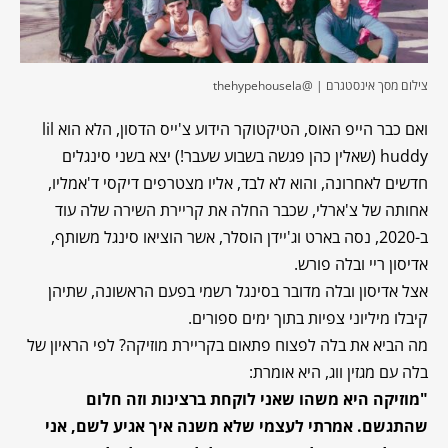
צילום מסך אינסטגרם | @thehypehousela
ואם כבר הייפ האוס, הטיקטוקר הידוע צ'ייס הדסון, הלא הוא lil
huddy (שאלין כהן פגשה בשבוע שעבר!) יצא בשני סינגלים
חדשים לאחרונה, והוא לא לבד, אליו מצטרפים דיקסי ד'אמליו,
אחותה של צ'ארלי, שכבר החלה את קריירת השירה שלה עוד
ב-2020, נסה בארט וג'יידן הוסלר, אשר הוציאו סינגל משותף,
אדיסון ריי ובלה פורש.
אצל אדיסון ובלה מדובר בסינגל רשמי בפעם הראשונה, שתיהן
קיבלו מיליוני צפיות בתוך ימים ספורים.
מה הביא את בלה לפצוח פתאום בקריירת מוזיקה? לפי הראיון של
בלה עם מגזין ווג, היא אומרת:
"מוזיקה היא משהו שאני לוקחת ברצינות וזה חלום
שהתגשם. אמרתי לעצמי שלא משנה איך אגיע לשם, אני