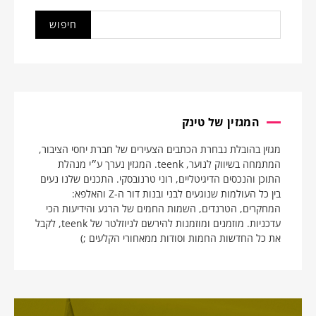
המגזין של טינק
מגזין בהובלת נבחרת הכתבים הצעירים של חברת יחסי הציבור,
המתמחה בשיווק לנוער, teenk. המגזין נערך ע״י מנהלת
התוכן והנכסים הדיגיטליים, רוני טרנובסקי. התכנים שלנו נעים
בין כל העולמות שנוגעים לבני ובנות דור ה-Z והאלפא:
המחקרים, הטרנדים, השמות החמים של הרגע והידיעות הכי
עדכניות. מוזמנים ומוזמנות להירשם לניוזלטר של teenk, לקבל
את כל החדשות החמות וסודות ממאחורי הקלעים ;)