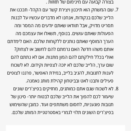
בצורה קבועה עם מינימום של תזוזות .
שם המשחק הוא תיכנון ויצירת קשר עם הקהל- תככנו את
הלייב שלכם בנקודות, אנחנו לא מדברים עכשיו על לבנות
תסריט מדויק, אבל תוודאו שאתם יודעים מה המסר ומה
הפעולות שאתם עושים. בנוסף, תשאלו את עצמכם מה
הערך המוסף שאתם נותנים ללקוחות שלכם. האם לימדתם
אותם משהו חדש? האם גרמתם להם לחשוב או לצחוק?
ואולי בכלל חילקתם להם המון מתנות. אם לא נתתם להם
שום ערך, הלייב שלכם לא יזכה לצפיות וקידום. לא לשכוח
לענות לתגובות, להגיב בלייב, במידת האפשר, פרגנו לצופים
פעילים ותבנו לאט ובביטחון קהילת מותג נאמנה.
לא לשכוח שגם אתם כמותגים, מחזיקים בפיצ'רים שונים
שיעזור לכם להפוך את הלייב שלכם לבטוח יותר- סינון של
תגובות פוגעניות, לחסום משתתפים ועוד. כמובן שהשימוש
בפיצ'רים השונים תלוי לגמרי באסטרטגיית המותג שלכם.