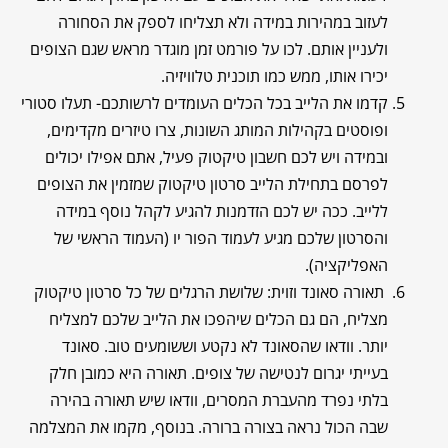
לעזוב במהירות במידה ולא תצליחו לספק את הסחורה
ולעניין אותם. לכו על פורמט זמן מוגדר מראש שגם הצופים
יכירו אותו, ממש כמו תוכנית טלוויזיה.
קדמו את הלייב בכל הכלים העומדים לרשותכם- תעלו סטורי
ופוסטים בקהילות המותג השונות, צרו טיזרים מקדימים,
ובמידה ויש לכם חשבון טיקטוק פעיל, אתם אפילו יכולים
לפרסם בתחילת הלייב סרטון טיקטוק שמזמין את הצופים
ללייב. ככה יש לכם הזדמנות להגיע לקהל נוסף במידה
והסרטון שלכם מגיע לעמוד הפור יו (העמוד הראשי של
האפליקציה).
תאורה סאונד וזוית: שלושת הרגלים של כל סרטון טיקטוק
מצליח, הם גם הכלים שיהפכו את הלייב שלכם למצליח
יותר. וודאו שהסאונד לא נקטע וששומעים טוב. סאונד
בעייתי יגרום לנטישה של צופים. תאורה היא כמובן חלק
בלתי נפרד מהעברת המסרים, וודאו שיש תאורה בהירה
שבה הכול נראה בצורה ברורה. בנוסף, מקמו את המצלמה