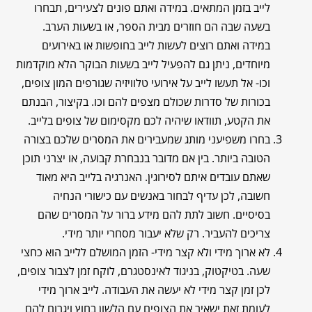
לייב בזמן המתאים. במידה ואתם פונים לצעירים, תבחרו
בשעה שבה הם חוזרים מבית הספר, או בשעות הערב.
במידה ואתם רוצים לעשות לייב בחופשות או באירועים
מיוחדים, ניתן גם להפעיל לייב בשעות הבוקר הלא מוקדמות
וכו- אל תעשו לייב על אירועי טלוויזיה שגורפים המון צופים,
בכורות של סדרות שכולם מצפים להם וכו. בקיצור, הבנתם
את הקטע, תוודאו שיהיה לכם מקסימום של צופים בלייב.
בחרו משפיעני מותג שמעבירים את המסרים שלכם בצורה
הטובה ביותר. בין אם מדובר בנבחרת קבועה, או יצרני תוכן
שאתם עובדים איתם לסירוגין. האנרגיה בלייב היא מאוד
חשובה, לכן עדיף לבחור באנשים עם כישורי הנחיה
בסיסיים. חשוב לתת להם מידע ברור על המסרים שהם
צריכים להעביר. רק שלא יעבור מסחרי יותר מידי.
לא ארוך מידי ולא קצר מידי- הזמן המושלם ללייב הוא כחצי
שעה. בטיקטוק, בניגוד לאינסטגרם, לוקח זמן לצבור צופים,
לכן זמן קצר מידי לא יעשה את העבודה. לייב ארוך מידי
לעומת זאת ישאיר את הצופים עם הלשון בחוץ ויגרום להם