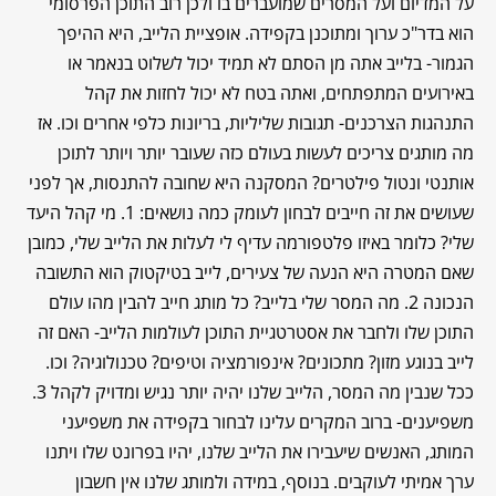
על המדיום ועל המסרים שמועברים בו ולכן רוב התוכן הפרסומי
הוא בדר"כ ערוך ומתוכנן בקפידה. אופציית הלייב, היא ההיפך
הגמור- בלייב אתה מן הסתם לא תמיד יכול לשלוט בנאמר או
באירועים המתפתחים, ואתה בטח לא יכול לחזות את קהל
התנהגות הצרכנים- תגובות שליליות, בריונות כלפי אחרים וכו. אז
מה מותגים צריכים לעשות בעולם כזה שעובר יותר ויותר לתוכן
אותנטי ונטול פילטרים? המסקנה היא שחובה להתנסות, אך לפני
שעושים את זה חייבים לבחון לעומק כמה נושאים: 1. מי קהל היעד
שלי? כלומר באיזו פלטפורמה עדיף לי לעלות את הלייב שלי, כמובן
שאם המטרה היא הנעה של צעירים, לייב בטיקטוק הוא התשובה
הנכונה 2. מה המסר שלי בלייב? כל מותג חייב להבין מהו עולם
התוכן שלו ולחבר את אסטרטגיית התוכן לעולמות הלייב- האם זה
לייב בנוגע מזון? מתכונים? אינפורמציה וטיפים? טכנולוגיה? וכו.
ככל שנבין מה המסר, הלייב שלנו יהיה יותר נגיש ומדויק לקהל 3.
משפיענים- ברוב המקרים עלינו לבחור בקפידה את משפיעני
המותג, האנשים שיעבירו את הלייב שלנו, יהיו בפרונט שלו ויתנו
ערך אמיתי לעוקבים. בנוסף, במידה ולמותג שלנו אין חשבון