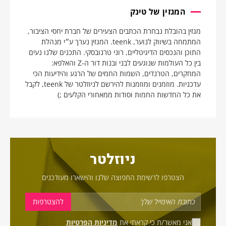
המגזין של טינק
מגזין בהובלת נבחרת הכתבים הצעירים של חברת יחסי הציבור,
המתמחה בשיווק לנוער, teenk. המגזין נערך ע״י מנהלת
התוכן והנכסים הדיגיטליים, רוני טרנובסקי. התכנים שלנו נעים
בין כל העולמות שנוגעים לבני ובנות דור ה-Z והאלפא:
המחקרים, הטרנדים, השמות החמים של הרגע והידיעות הכי
עדכניות. מוזמנים ומוזמנות להירשם לניוזלטר של teenk, לקבל
את כל החדשות החמות וסודות ממאחורי הקלעים ;)
ניוזלטר
הצטרפו לרשימת התפוצה שלנו והישארו מעודכנים
אני מאשר/ת כי קראתי את
מדיניות הפרטיות