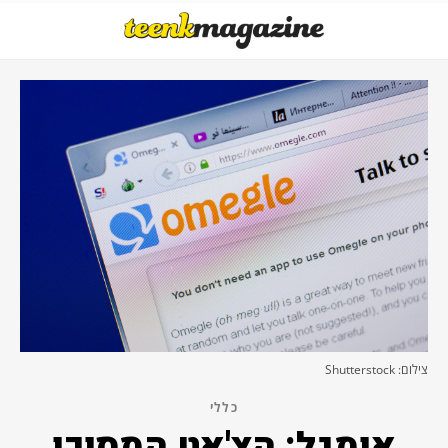
צילום: Shutterstock
כללי
אומגל: הצ'אט המסוכן