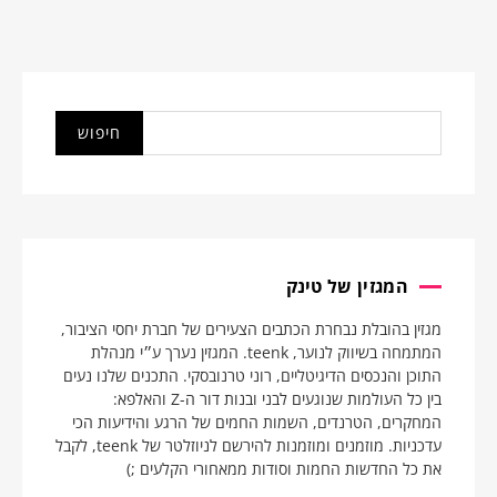
המגזין של טינק
מגזין בהובלת נבחרת הכתבים הצעירים של חברת יחסי הציבור,
המתמחה בשיווק לנוער, teenk. המגזין נערך ע״י מנהלת
התוכן והנכסים הדיגיטליים, רוני טרנובסקי. התכנים שלנו נעים
בין כל העולמות שנוגעים לבני ובנות דור ה-Z והאלפא:
המחקרים, הטרנדים, השמות החמים של הרגע והידיעות הכי
עדכניות. מוזמנים ומוזמנות להירשם לניוזלטר של teenk, לקבל
את כל החדשות החמות וסודות ממאחורי הקלעים ;)