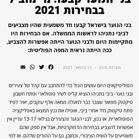
בבחירות 2021
בני הנוער בישראל קבעו חד משמעית שהיו מצביעים
לביבי נתניהו לראשות הממשלה. אם הבחירות היו
מתקיימות היום ולבני הנוער הייתה אפשרות להצביע,
ככה הייתה נראית המפה הפוליטית:
WhatsApp
Email
Twitter
Facebook
מערכת טינק
11 בינואר, 2021
הפוליטיקאים היום עושים הכול כדי להתחבב עם קהל של צעירים
ובני נוער- ביבי נתניהו הוציא קליפ לשיר פופולארי ופתח חשבון
טיקטוק מפואר שצבר כבר למעלה ממאה אלף עוקבים, יאיר לפיד
פתח טיקטוק מיד אחרי ביבי, ואפילו את גנץ תמצאו באפליקציה
הפופולארית. אז נכון, לבני הנוער והצעירים בגילאי 13-17 עדיין אין
אפשרות להצביע בבחירות הדמוקרטיות, אבל אין ספק שהם
משפיעים על השיח הציבורי, וכמובן, גם על ההורים שלהם. אז למי