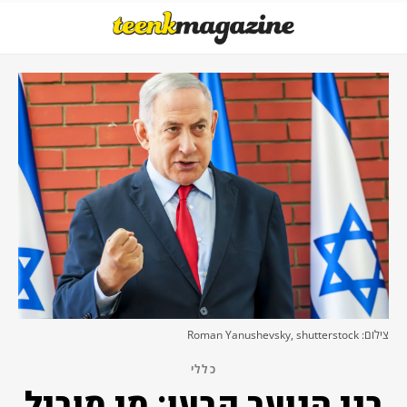
צילום: Roman Yanushevsky, shutterstock
כללי
בני הנוער קבעו: מי מוביל