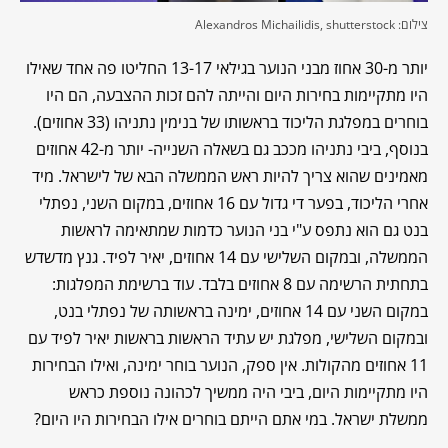
צילום: Alexandros Michailidis, shutterstock
יותר מ-30 אחוז מבני הנוער בגילאי 13-17 החליטו פה אחד שאילו
היו מתקיימות בחירות היום והייתה להם זכות ההצבעה, הם היו
בוחרים במפלגת הליכוד בראשותו של בנימין נתניהו (33 אחוזים).
בנוסף, ביבי נתניהו מככב גם בשאלה השנייה- יותר מ-42 אחוזים
מאמינים שהוא צריך להיות ראש הממשלה הבא של לישראל. מיד
אחרי הליכוד, בפער די גדול עם 16 אחוזים, במקום השני, נפתלי
בנט גם הוא נתפס ע"י בני הנוער כדמות שמתאימה לראשות
הממשלה, ובמקום השלישי עם 14 אחוזים, יאיר לפיד. גנץ מדשדש
בתחתית הרשימה עם 8 אחוזים בלבד. עוד ברשימת המפלגות:
במקום השני עם 14 אחוזים, ימינה בראשותה של נפתלי בנט,
ובמקום השלישי, מפלגת יש עתיד הראשות בראשות יאיר לפיד עם
11 אחוזים מהקולות. אין ספק, הנוער בוחר ימינה, ואילו הבחירות
היו מתקיימות היום, ביבי היה ממשיך לכהונה נוספת כראש
ממשלת ישראל. במי אתם הייתם בוחרים אילו הבחירות היו היום?