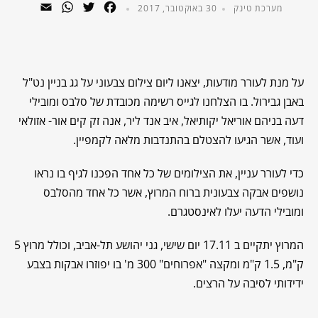
WhatsApp
Email
Twitter
Facebook
מערכת טינק
30 באוקטובר, 2017
על מנת לעורר מודעות, יצאנו ליום צילום צבעוני על גג בניין נט"ל
באבן גבירול. בו הצלחנו לגייס רשימה מכובדת של סלבס ומובילי
דעה בניהם אוריאל יקותיאל, איב אנד ליר, אנה זק קים אור- אזולאי
ועוד, אשר הגיעו להצטלם בהתנדבות מלאה לקמפיין.
כדי לעורר עניין, את הצילומים של כל אחד הפכנו לגיף בו נראו
נושפים אבקה צבעונית ברוח המרוץ, אשר כל אחד מהסלבס
ומובילי הדעה יעלו לאינסטגרם.
המרוץ יתקיים ב 17.11 יום שישי, גני יהושע תל-אביב, וכולל מרוץ 5
ק"מ, 1.5 ק"מ ומקצה "אפרוחים" 300 מ' בו יפוזרו אבקות בצבע
ידידותי לסיבה על הרצים.