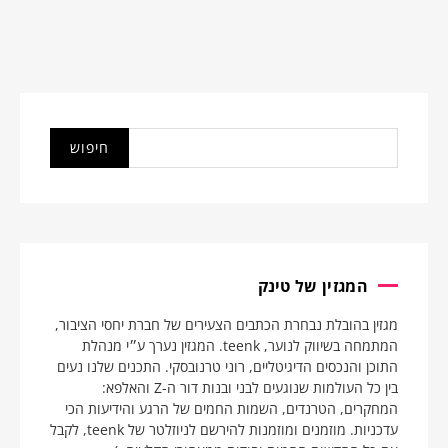
המגזין של טינק
מגזין בהובלת נבחרת הכתבים הצעירים של חברת יחסי הציבור,
המתמחה בשיווק לנוער, teenk. המגזין נערך ע״י מנהלת
התוכן והנכסים הדיגיטליים, רוני טרנובסקי. התכנים שלנו נעים
בין כל העולמות שנוגעים לבני ובנות דור ה-Z והאלפא:
המחקרים, הטרנדים, השמות החמים של הרגע והידיעות הכי
עדכניות. מוזמנים ומוזמנות להירשם לניוזלטר של teenk, לקבל