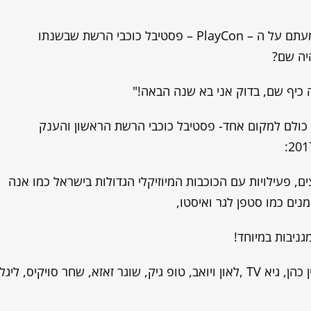
גם אם הייתם וגם אם פספסתם, אין מצב שלא שמעתם על ה – PlayCon – פסטיבל כוכבי הרשת שבשנתו
יה שם?
ה כיף שם, בדוק אני בא שנה הבאה!"
עו כולם למקום אחד- פסטיבל כוכבי הרשת הראשון והענק
ם, פעילויות עם הכוכבות המיוזיקלי הגדולות בישראל כמו אנה
מנים כמו סטפן לגר ואיסטו,
ניבות במיוחד!
בין הכוכבים: אנה זק, סטפן לגר, נועה פילטר, אלין כהן, גיא TV ,לאון ויואב, טופ גיק, שוגר זאזא, שחר סויקיס, ליגל