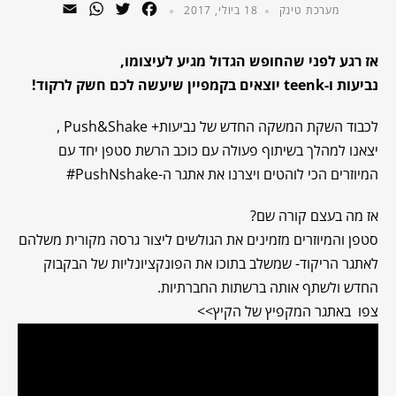
WhatsApp
Email
Twitter
Facebook
מערכת טינק
18 ביולי, 2017
אז רגע לפני שהחופש הגדול מגיע לעיצומו,
נביעות ו-teenk יוצאים בקמפיין שיעשה לכם חשק לרקוד!
לכבוד השקת המשקה החדש של נביעות+ Push&Shake ,
יצאנו למהלך בשיתוף פעולה עם כוכב הרשת סטפן יחד עם
המיוזרים הכי לוהטים ויצרנו את אתגר ה-PushNshake#
אז מה בעצם קורה שם?
סטפן והמיוזרים מזמינים את הגולשים ליצור גרסה מקורית משלהם
לאתגר הריקוד- שמשלב בתוכו את הפונקציונליות של הבקבוק
החדש ולשתף אותה ברשתות החברתיות.
צפו באתגר המקפיץ של הקיץ>>