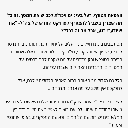
וואסאח מטורף, רעל בעיניים ויכולת לכבוש את המסך, זה כל
מה שצריך בשביל להצטרף לפרויקט החדש של צה"ל- "אח
שיודע"! רגע, אבל מה זה בכלל?
מסתובבים בינינו חיילים מורעלים על יחידות כמו תותחנים, הנדסה
קרבית, שריון, איסוף קרבי, חי"ר קל גבולות ועוד… כאלה שחוזרים
הביתה בסופ"ש ורק מדברים על מה שקרה להם בבסיס, על
המטווחים, החברים והצחוקים שעברו עליהם.
חלקכם הגדול מכיר אותם בתור האחים הגדולים שלכם, אבל
לחלקכם אין מושג על מה אנחנו מדברים…
קצין בכיר בצה"ל אמר וצדק "הנחת היסוד שלנו היא שלכל אדם יש
מישהו להזדהות איתו, ולכן אנו רוצים לאפשר את השיח הזה בין
המלש"בים ישירות עם הלוחמים, ולא עם המפקדים, באופן אותנטי
ואמיתי"